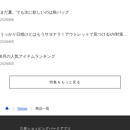
まだ夏。でも次に欲しいのは秋バッグ
2026/8/6
うっかり日焼けとはもうサヨナラ！アウトレットで見つけるUV対策ウ
ェア
2026/8/5
8月の人気アイテムランキング
2026/8/3
特集をもっと見る
Narue
商品一覧
三井ショッピングパークアプリ