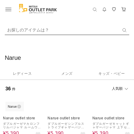
お探しのアイテムは？
Narue
レディース
メンズ
キッズ・ベビー
36
人気順
件
Narue
28%OFF
28%OFF
28%OFF
Narue outlet store
Narue outlet store
Narue outlet store
ダブルガーゼマカロンフ
ダブルガーゼシンプルス
ダブルガーゼキャットギ
リルパジャマ ルームウェ
トライプギャザーパジャ
ャザーパジャマ 上下セッ
ア 部屋着 綿100％ お肌
マ 上下セット ルームウ
ト ルームウェア 部屋着
¥5,390
¥5,390
¥5,390