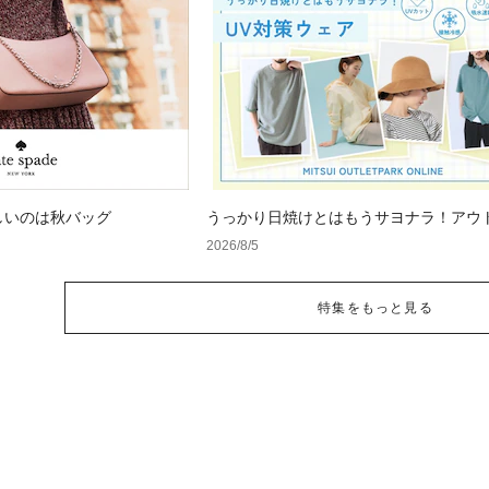
しいのは秋バッグ
うっかり日焼けとはもうサヨナラ！アウ
で見つけるUV対策ウェア
2026/8/5
特集をもっと見る