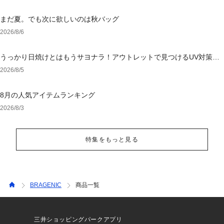
まだ夏。でも次に欲しいのは秋バッグ
2026/8/6
うっかり日焼けとはもうサヨナラ！アウトレットで見つけるUV対策ウ
ェア
2026/8/5
8月の人気アイテムランキング
2026/8/3
特集をもっと見る
BRAGENIC
商品一覧
三井ショッピングパークアプリ