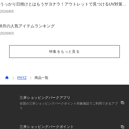
うっかり日焼けとはもうサヨナラ！アウトレットで見つけるUV対策ウ
ェア
2026/8/5
8月の人気アイテムランキング
2026/8/3
特集をもっと見る
PHYZ
商品一覧
三井ショッピングパークアプリ
全国の三井ショッピングパークポイント対象施設でご利用できるアプ
リ
三井ショッピングパークポイント