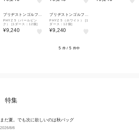
ブリヂストンゴルフプ
ブリヂストンゴルフプ
ラザ
ラザ
PHYZ 5（パールピン
PHYZ 5（ホワイト） [1
ク） [1ダース：12個]
ダース：12個]
¥9,240
¥9,240
5
5
件 /
件中
特集
まだ夏。でも次に欲しいのは秋バッグ
2026/8/6