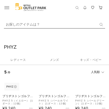
お探しのアイテムは？
PHYZ
レディース
メンズ
キッズ・ベビー
5
人気順
件
PHYZ
ブリヂストンゴルフプ
ブリヂストンゴルフプ
ブリヂストンゴルフプ
ラザ
ラザ
ラザ
PHYZ 5（イエロー） [1
PHYZ 5（パールホワイ
PHYZ 5（パールグリー
ダース：12個]
ト） [1ダース：12個]
ン） [1ダース：12個]
¥9,240
¥9,240
¥9,240