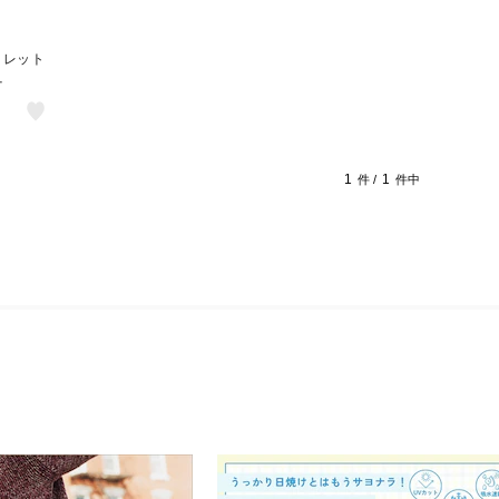
トレット
ー
1
1
件 /
件中