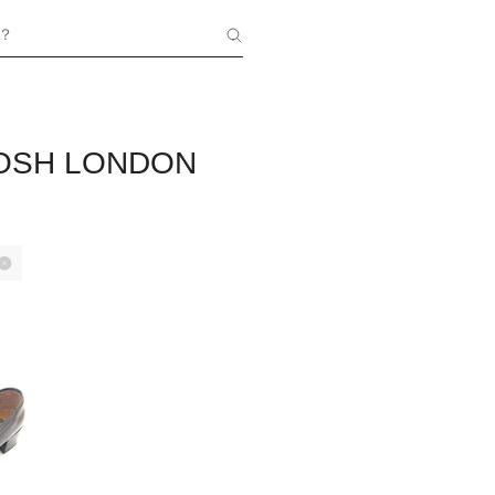
？
OSH LONDON