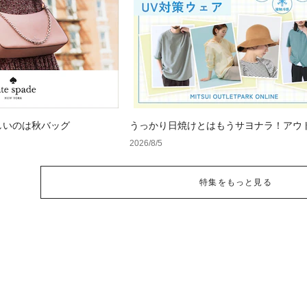
しいのは秋バッグ
うっかり日焼けとはもうサヨナラ！アウ
で見つけるUV対策ウェア
2026/8/5
特集をもっと見る