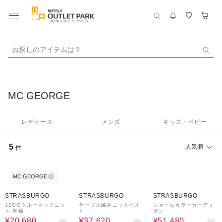
お探しのアイテムは？
MC GEORGE
レディース
メンズ
キッズ・ベビー
5
人気順
件
MC GEORGE
60%OFF
40%OFF
40%OFF
STRASBURGO
STRASBURGO
STRASBURGO
12GGクルーネックニッ
ケーブル編みニットベス
ショールカラーカーディ
ト 半袖
ト
ガン
¥20,680
¥37,620
¥51,480