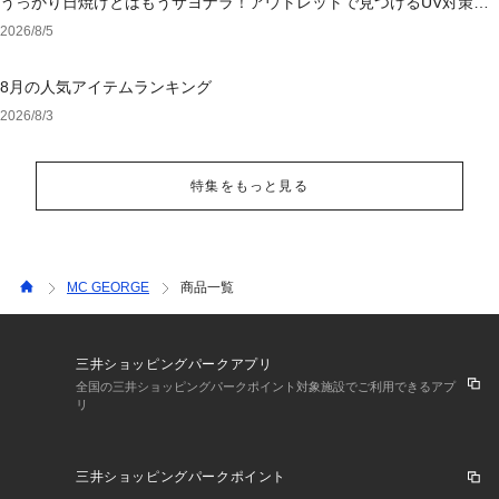
うっかり日焼けとはもうサヨナラ！アウトレットで見つけるUV対策ウ
ェア
2026/8/5
8月の人気アイテムランキング
2026/8/3
特集をもっと見る
MC GEORGE
商品一覧
三井ショッピングパークアプリ
全国の三井ショッピングパークポイント対象施設でご利用できるアプ
リ
三井ショッピングパークポイント