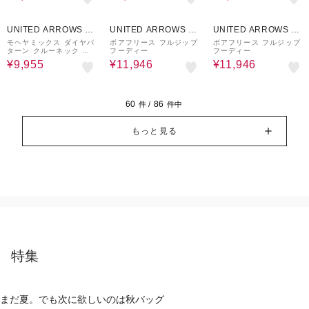
50%OFF
40%OFF
40%OFF
UNITED ARROWS O
UNITED ARROWS O
UNITED ARROWS O
UTLET
UTLET
UTLET
モヘヤミックス ダイヤパ
ボアフリース フルジップ
ボアフリース フルジップ
ターン クルーネック ニ
フーディー
フーディー
ット
¥9,955
¥11,946
¥11,946
60
86
件 /
件中
もっと見る
特集
まだ夏。でも次に欲しいのは秋バッグ