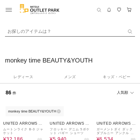
お探しのアイテムは？
monkey time BEAUTY&YOUTH
レディース
メンズ
キッズ・ベビー
86
人気順
件
monkey time BEAUTY&YOUTH
30%OFF
70%OFF
70%OFF
UNITED ARROWS O
UNITED ARROWS O
UNITED ARROWS O
UTLET
UTLET
UTLET
ムートンライク B-3 ジャ
フロッキー デニム 5ポケ
ガーメントダイ ダック
ケット
ット バギー ショーツ
ダブルニー アンクル パ
ンツ
¥32,186
¥5,940
¥6,534