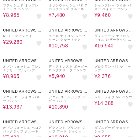
UTLET
UTLET
UTLET
ブラッシュド オンブレ
オゾンウォッシュ ベロア
シャンブレー ツイル バ
チェック シャツ
バックジップ クルーネッ
ギー ベイカー パンツ
ク
¥8,965
¥7,480
¥9,460
30%OFF
40%OFF
50%OFF
UNITED ARROWS O
UNITED ARROWS O
UNITED ARROWS O
UTLET
UTLET
UTLET
N2B モディファイ
ウール ナイロン ループ
ヴィンテージ ナイロン
ヤーン クルーネック
ツイル レザーライク カ
¥29,260
ラー ジャケット
¥10,758
¥16,940
50%OFF
50%OFF
60%OFF
UNITED ARROWS O
UNITED ARROWS O
UNITED ARROWS O
UTLET
UTLET
UTLET
オゾンウォッシュ フレン
ディストレスト ボーダー
グログラン パネル キャ
チテリー フルジップ フ
ロングスリーブ Tシャツ
ップ
ーディー
¥8,965
¥5,940
¥2,376
30%OFF
50%OFF
40%OFF
UNITED ARROWS O
UNITED ARROWS O
UNITED ARROWS O
UTLET
UTLET
UTLET
デニム ローライズ バギ
デニム ロールアップ バ
レザーライク 5P パンツ
ー パンツ
ギー パンツ
¥14,388
¥13,937
¥10,890
50%OFF
50%OFF
50%OFF
UNITED ARROWS O
UNITED ARROWS O
UNITED ARROWS O
UTLET
UTLET
UTLET
オゾンウォッシュ ベロア
ピグメント プリント ジ
ダブルガーゼ チェック
バックジップ クルーネッ
ップ フード ジャケット -
シャツ
ク
セットアップ対応-