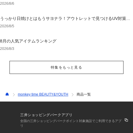
2026/8/6
うっかり日焼けとはもうサヨナラ！アウトレットで見つけるUV対策ウ
ェア
2026/8/5
8月の人気アイテムランキング
2026/8/3
特集をもっと見る
monkey time BEAUTY&YOUTH
商品一覧
三井ショッピングパークアプリ
全国の三井ショッピングパークポイント対象施設でご利用できるアプ
リ