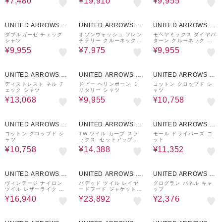
¥7,480
¥19,910
¥9,955
50%OFF
50%OFF
50%OFF
UNITED ARROWS O
UNITED ARROWS O
UNITED ARROWS O
UTLET
UTLET
UTLET
ダブルガーゼ チェック
オゾンウォッシュ フレン
モヘヤミックス ダイヤパ
シャツ
チテリー クルーネック
ターン クルーネック ニ
スウェット
ット
¥9,955
¥7,975
¥9,955
40%OFF
50%OFF
40%OFF
UNITED ARROWS O
UNITED ARROWS O
UNITED ARROWS O
UTLET
UTLET
UTLET
ディストレスト ネル チ
ドビー ヘリンボーン ミ
コットン クロップド シ
ェック シャツ
リタリー シャツ
ャツ
¥13,068
¥9,955
¥10,758
40%OFF
40%OFF
40%OFF
UNITED ARROWS O
UNITED ARROWS O
UNITED ARROWS O
UTLET
UTLET
UTLET
コットン クロップド シ
TW ツイル カーブ スラ
モール ドライバーズ ニ
ャツ
ックス -セットアップ対
ット
応-
¥10,758
¥14,388
¥11,352
50%OFF
40%OFF
60%OFF
UNITED ARROWS O
UNITED ARROWS O
UNITED ARROWS O
UTLET
UTLET
UTLET
ヴィンテージ ナイロン
パデッド ツイル レイヤ
グログラン パネル キャ
ツイル レザーライク カ
ードフード ジャケット -
ップ
ラー ジャケット
撥水機能-
¥16,940
¥23,892
¥2,376
50%OFF
40%OFF
40%OFF