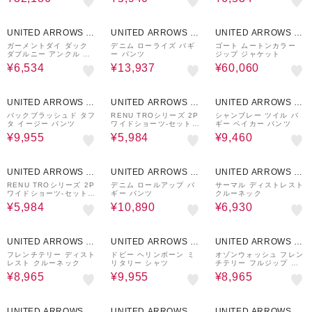
70%OFF
30%OFF
30%OFF
UNITED ARROWS O
UNITED ARROWS O
UNITED ARROWS O
UTLET
UTLET
UTLET
ガーメントダイ ダック
デニム ローライズ バギ
ゴート ムートンカラー
ダブルニー アンクル パ
ー パンツ
ジップ ジャケット
ンツ
¥6,534
¥13,937
¥60,060
50%OFF
60%OFF
50%OFF
UNITED ARROWS O
UNITED ARROWS O
UNITED ARROWS O
UTLET
UTLET
UTLET
バックブラッシュド タフ
RENU TROシリーズ 2P
シャンブレー ツイル バ
タ イージー パンツ
ワイドショーツ-セットア
ギー ベイカー パンツ
ップ対応-
¥9,955
¥5,984
¥9,460
60%OFF
50%OFF
50%OFF
UNITED ARROWS O
UNITED ARROWS O
UNITED ARROWS O
UTLET
UTLET
UTLET
RENU TROシリーズ 2P
デニム ロールアップ バ
サーマル ディストレスト
ワイドショーツ-セットア
ギー パンツ
クルーネック
ップ対応-
¥5,984
¥10,890
¥6,930
50%OFF
50%OFF
50%OFF
UNITED ARROWS O
UNITED ARROWS O
UNITED ARROWS O
UTLET
UTLET
UTLET
フレンチテリー ディスト
ドビー ヘリンボーン ミ
オゾンウォッシュ フレン
レスト クルーネック
リタリー シャツ
チテリー フルジップ フ
ーディー
¥8,965
¥9,955
¥8,965
50%OFF
50%OFF
50%OFF
UNITED ARROWS O
UNITED ARROWS O
UNITED ARROWS O