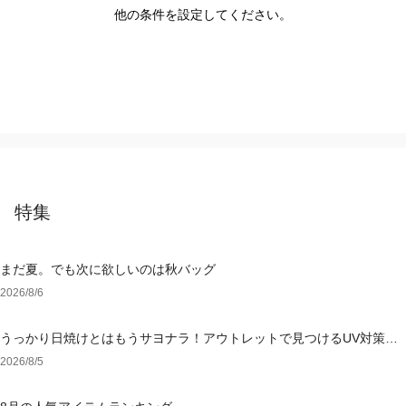
他の条件を設定してください。
特集
まだ夏。でも次に欲しいのは秋バッグ
2026/8/6
うっかり日焼けとはもうサヨナラ！アウトレットで見つけるUV対策ウ
ェア
2026/8/5