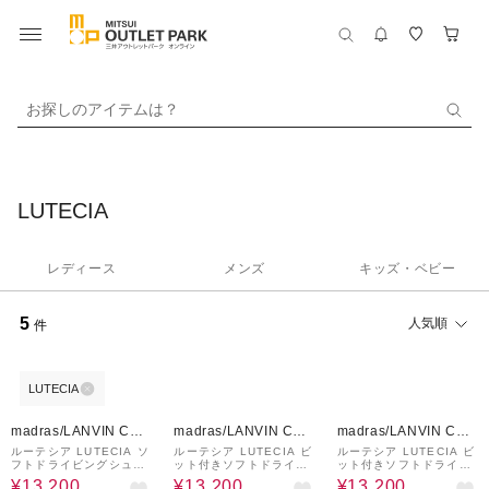
お探しのアイテムは？
LUTECIA
レディース
メンズ
キッズ・ベビー
5
人気順
件
LUTECIA
20%OFF
20%OFF
20%OFF
madras/LANVIN COL
madras/LANVIN COL
madras/LANVIN COL
LECTION
LECTION
LECTION
ルーテシア LUTECIA ソ
ルーテシア LUTECIA ビ
ルーテシア LUTECIA ビ
フトドライビングシュー
ット付きソフトドライビ
ット付きソフトドライビ
ズ LU8101
ングシューズ LU8102
ングシューズ LU8102
¥13,200
¥13,200
¥13,200