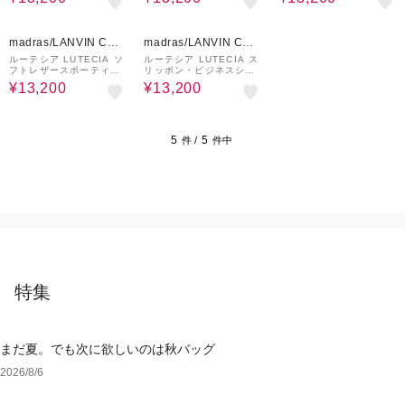
20%OFF
20%OFF
madras/LANVIN COL
madras/LANVIN COL
LECTION
LECTION
ルーテシア LUTECIA ソ
ルーテシア LUTECIA ス
フトレザースポーティス
リッポン・ビジネスシュ
ニーカー LU8103
ーズ LU7807
¥13,200
¥13,200
5
5
件 /
件中
特集
まだ夏。でも次に欲しいのは秋バッグ
2026/8/6