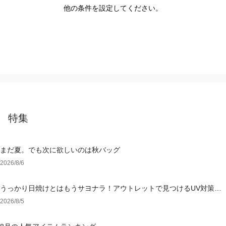
他の条件を設定してください。
特集
まだ夏。でも次に欲しいのは秋バッグ
2026/8/6
うっかり日焼けとはもうサヨナラ！アウトレットで見つけるUV対策ウ
ェア
2026/8/5