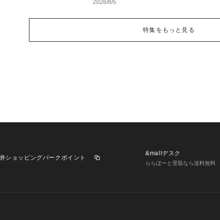
2026/8/5
特集をもっと見る
&mallデスク
井ショッピングパークポイント
ららぽーと受取なら送料無料