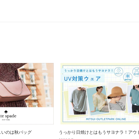
しいのは秋バッグ
うっかり日焼けとはもうサヨナラ！アウ
で見つけるUV対策ウェア