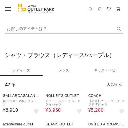
お探しのアイテムは？
シャツ・ブラウス（レディース/パープル）
レディース
メンズ
キッズ・ベビー
47
人気順
件
50%OFF
60%OFF
GALLARDAGALANT
NOLLEY'S OUTLET
COACH
E
裾ドロストVネックシャ
ナチュラルシースルード
【公式】ニューヨーク リ
ツ
ライシャツ
ブド Tシャツ
¥8,910
¥3,960
¥5,280
77%OFF
50%OFF
60%OFF
axesfemme outlet
BEAMS OUTLET
UNITED ARROWS O