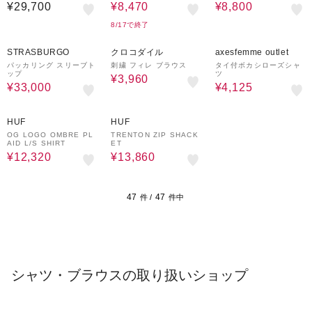
ス
マンスリーブブラウス
¥29,700
¥8,470
¥8,800
8/17で終了
50%OFF
60%OFF
50%OFF
STRASBURGO
クロコダイル
axesfemme outlet
パッカリング スリーブト
刺繍 フィレ ブラウス
タイ付ボカシローズシャ
ップ
ツ
¥3,960
¥33,000
¥4,125
30%OFF
30%OFF
HUF
HUF
OG LOGO OMBRE PL
TRENTON ZIP SHACK
AID L/S SHIRT
ET
¥12,320
¥13,860
47
47
件 /
件中
シャツ・ブラウスの取り扱いショップ