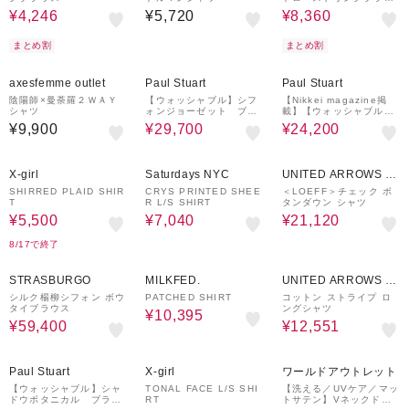
ス
¥4,246
¥5,720
¥8,360
まとめ割
まとめ割
20%OFF
38%OFF
axesfemme outlet
Paul Stuart
Paul Stuart
陰陽師×曼荼羅２ＷＡＹ
【ウォッシャブル】シフ
【Nikkei magazine掲
シャツ
ォンジョーゼット ブラ
載】【ウォッシャブル】
ウス
ソフトジョーゼット ブ
¥9,900
¥29,700
¥24,200
ラウス
50%OFF
60%OFF
40%OFF
X-girl
Saturdays NYC
UNITED ARROWS O
UTLET
SHIRRED PLAID SHIR
CRYS PRINTED SHEE
＜LOEFF＞チェック ボ
T
R L/S SHIRT
タンダウン シャツ
¥5,500
¥7,040
¥21,120
8/17で終了
40%OFF
30%OFF
30%OFF
STRASBURGO
MILKFED.
UNITED ARROWS O
UTLET
シルク楊柳シフォン ボウ
PATCHED SHIRT
コットン ストライプ ロ
タイブラウス
ングシャツ
¥10,395
¥59,400
¥12,551
30%OFF
50%OFF
Paul Stuart
X-girl
ワールドアウトレット
【ウォッシャブル】シャ
TONAL FACE L/S SHI
【洗える／UVケア／マッ
ドウボタニカル ブラウ
RT
トサテン】Vネックドル