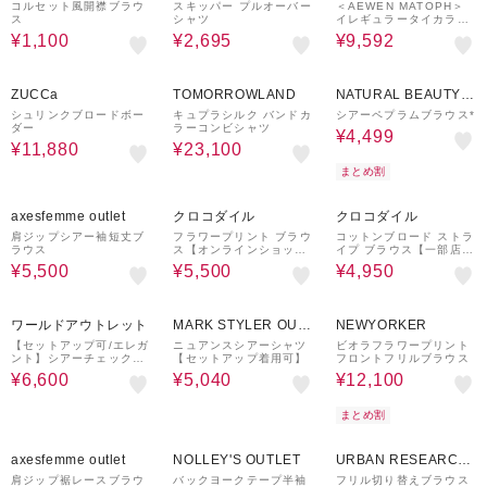
UTLET
コルセット風開襟ブラウ
スキッパー プルオーバー
＜AEWEN MATOPH＞
ス
シャツ
イレギュラータイカラー
ブラウス - ウォッシャブ
¥1,100
¥2,695
¥9,592
ル -
70%OFF
40%OFF
50%OFF
ZUCCa
TOMORROWLAND
NATURAL BEAUTY B
ASIC
シュリンクブロードボー
キュプラシルク バンドカ
シアーペプラムブラウス*
ダー
ラーコンビシャツ
¥4,499
¥11,880
¥23,100
まとめ割
16%OFF
50%OFF
50%OFF
axesfemme outlet
クロコダイル
クロコダイル
肩ジップシアー袖短丈ブ
フラワープリント ブラウ
コットンブロード ストラ
ラウス
ス【オンラインショッ
イプ ブラウス【一部店舗
プ・一部店舗限定】
限定】
¥5,500
¥5,500
¥4,950
60%OFF
27%OFF
50%OFF
ワールドアウトレット
MARK STYLER OUT
NEWYORKER
LET
【セットアップ可/エレガ
ニュアンスシアーシャツ
ビオラフラワープリント
ント】シアーチェックT
【セットアップ着用可】
フロントフリルブラウス
ブラウス
¥6,600
¥5,040
¥12,100
まとめ割
25%OFF
30%OFF
axesfemme outlet
NOLLEY'S OUTLET
URBAN RESEARCH
ware house
肩ジップ裾レースブラウ
バックヨークテープ半袖
フリル切り替えブラウス