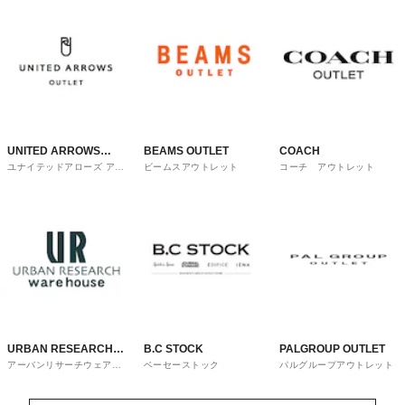
UNITED ARROWS
BEAMS OUTLET
COACH
ユナイテッドアローズ アウ
ビームスアウトレット
コーチ アウトレット
OUTLET
トレット
URBAN RESEARCH
B.C STOCK
PALGROUP OUTLET
アーバンリサーチウェアハ
ベーセーストック
パルグループアウトレット
ware house
ウス