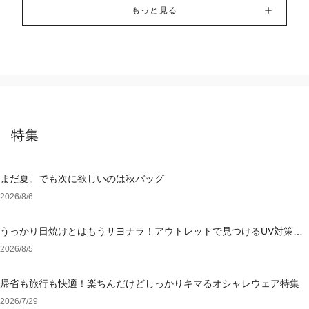
もっと見る
特集
まだ夏。でも次に欲しいのは秋バッグ
2026/8/6
うっかり日焼けとはもうサヨナラ！アウトレットで見つけるUV対策ウ
ェア
2026/8/5
帰省も旅行も快適！楽ちんだけどしっかりキマるオシャレウェア特集
2026/7/29