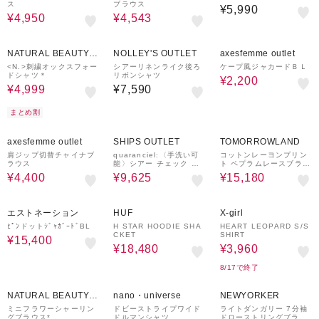
ス
ブラウス
¥5,990
¥4,950
¥4,543
50%OFF
55%OFF
NATURAL BEAUTY B
NOLLEY'S OUTLET
axesfemme outlet
ASIC
<N.>刺繍オックスフォー
シアーリネンライク後ろ
ケープ風ジャカードＢＬ
ドシャツ＊
リボンシャツ
¥2,200
¥4,999
¥7,590
まとめ割
33%OFF
30%OFF
40%OFF
axesfemme outlet
SHIPS OUTLET
TOMORROWLAND
肩ジップ切替チャイナブ
quaranciel:〈手洗い可
コットンレーヨンプリン
ラウス
能〉シアー チェック ド
ト ペプラムレースブラウ
ルマン ビッグ レギュラ
ス
¥4,400
¥9,625
¥15,180
ー シャツ
50%OFF
30%OFF
70%OFF
エストネーション
HUF
X-girl
ﾋﾟﾝドットｼﾞｬｶﾞｰﾄﾞBL
H STAR HOODIE SHA
HEART LEOPARD S/S
CKET
SHIRT
¥15,400
¥18,480
¥3,960
8/17で終了
50%OFF
41%OFF
NATURAL BEAUTY B
nano・universe
NEWYORKER
ASIC
ミニフラワーシャーリン
ドビーストライプワイド
ライトダンガリー 7分袖
グブラウス*
ドルマンシャツ
ドローストリングブラウ