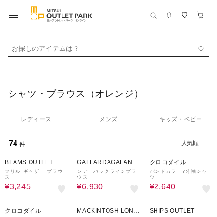
お探しのアイテムは？
シャツ・ブラウス（オレンジ）
レディース
メンズ
キッズ・ベビー
74
人気順
件
50%OFF
30%OFF
70%OFF
BEAMS OUTLET
GALLARDAGALANT
クロコダイル
E
フリル ギャザー ブラウ
シアーバックラインブラ
バンドカラー7分袖シャ
ス
ウス
ツ
¥3,245
¥6,930
¥2,640
70%OFF
33%OFF
50%OFF
クロコダイル
MACKINTOSH LOND
SHIPS OUTLET