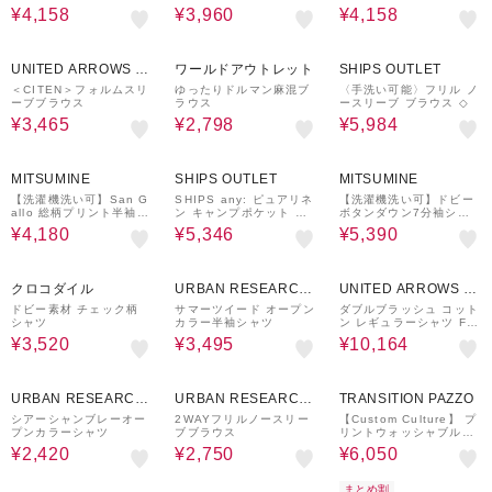
AY IN THE LIFE＞
AN FABRIC】
触冷感・吸水速乾・通気
¥4,158
¥3,960
¥4,158
性・UVカット-＜A DAY
IN THE LIFE＞
50%OFF
60%OFF
60%OFF
UNITED ARROWS O
ワールドアウトレット
SHIPS OUTLET
UTLET
＜CITEN＞フォルムスリ
ゆったりドルマン麻混ブ
〈手洗い可能〉フリル ノ
ーブブラウス
ラウス
ースリーブ ブラウス ◇
¥3,465
¥2,798
¥5,984
61%OFF
40%OFF
50%OFF
MITSUMINE
SHIPS OUTLET
MITSUMINE
【洗濯機洗い可】San G
SHIPS any: ピュアリネ
【洗濯機洗い可】ドビー
allo 総柄プリント半袖シ
ン キャンプポケット ハ
ボタンダウン7分袖シャ
ャツ
ーフスリーブ オープン
ツ
¥4,180
¥5,346
¥5,390
シャツ◇
60%OFF
50%OFF
40%OFF
クロコダイル
URBAN RESEARCH
UNITED ARROWS O
ware house
UTLET
ドビー素材 チェック柄
サマーツイード オープン
ダブルブラッシュ コット
シャツ
カラー半袖シャツ
ン レギュラーシャツ FO
RM型
¥3,520
¥3,495
¥10,164
60%OFF
50%OFF
50%OFF
¥500
クーポン
URBAN RESEARCH
URBAN RESEARCH
TRANSITION PAZZO
ware house
ware house
シアーシャンブレーオー
2WAYフリルノースリー
【Custom Culture】 プ
プンカラーシャツ
ブブラウス
リントウォッシャブルレ
ーヨンオープンカラーシ
¥2,420
¥2,750
¥6,050
ャツ ショートスリーブシ
ャツ 半袖シャツ
まとめ割