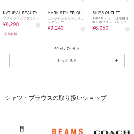
30%OFF
40%OFF
50%OFF
NATURAL BEAUTY B
MARK STYLER OUT
SHIPS OUTLET
ASIC
LET
プリーツヘムブラウス＊
エンブロイダリーエスニ
SHIPS any:〈洗濯機可
ックシャツ
能〉ポプリン フレンチス
¥6,298
リーブ ポケット ドロス
¥9,240
¥6,050
ト シャツ
まとめ割
60
74
件 /
件中
もっと見る
シャツ・ブラウスの取り扱いショップ