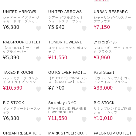
50%OFF
UNITED ARROWS O
UNITED ARROWS O
URBAN RESEARCH
UTLET
UTLET
ware house
シャドー ペイズリー ジ
シアー ダブルポケット
シャーリングベルスリー
ャガード オープンカラー
ショートスリーブシャツ
ブブラウス
シャツ＜A DAY IN THE
＜A DAY IN THE LIFE
¥6,380
¥5,940
¥7,150
LIFE＞
＞
30%OFF
60%OFF
PALGROUP OUTLET
TOMORROWLAND
クロコダイル
【AIRHOLE】サイドポ
コットンメッシュ ポロシ
フロントギャザー チェッ
ケプルオーバー
ャツ
ク ブラウス
¥5,390
¥11,550
¥3,960
40%OFF
33%OFF
TAKEO KIKUCHI
QUIKSILVER FACTO
Paul Stuart
RY OUTLET STORE
ハットモチーフ ジャカー
【OUTLET】RVCA メン
【ウォッシャブル】コッ
ド ストライプ シャツ
ズ 【EXOTICA】 EXOT
トンボイル ブラウス
ICA SEERSUCKER SS
¥10,560
¥7,700
¥33,000
半袖シャツ 【2025年夏
モデル】
50%OFF
30%OFF
B.C STOCK
Saturdays NYC
B.C STOCK
インドアソートレースシ
RYAN SOLID FLANNE
リネンブレンドロゴ刺繍
ャツ
L WORKSHIRT
ショートシャツ
¥6,380
¥11,550
¥10,010
50%OFF
URBAN RESEARCH
MARK STYLER OUT
PALGROUP OUTLET