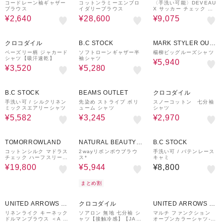
ON
コードレーン袖ギャザー
コットンラミーエンブロ
〈手洗い可能〉DEVEAU
ブラウス
イダリーブラウス
X サッカー チェック リ
ボン ブラウス
¥2,640
¥28,600
¥9,075
60%OFF
60%OFF
40%OFF
クロコダイル
B.C STOCK
MARK STYLER OUT
LET
ペーズリー柄 ジャカード
ソフトローンギャザー半
楊柳ビッグルーズシャツ
シャツ【吸汗速乾】
袖シャツ
¥5,940
¥3,520
¥5,280
30%OFF
50%OFF
70%OFF
B.C STOCK
BEAMS OUTLET
クロコダイル
手洗い可 / シルクリネン
先染め ストライプ ボリ
スノーコットン 七分袖
ミックスエアリーシャツ
ューム シャツ
シャツ
¥5,582
¥3,245
¥2,970
50%OFF
30%OFF
TOMORROWLAND
NATURAL BEAUTY B
B.C STOCK
ASIC
コットンシルク マドラス
2wayリボンボウブラウ
手洗い可 / バテンレース
チェック ハーフスリーブ
ス*
キャミ
シャツ
¥19,800
¥5,944
¥8,800
まとめ割
30%OFF
60%OFF
30%OFF
UNITED ARROWS O
クロコダイル
UNITED ARROWS O
UTLET
UTLET
リネンライク キーネック
ソアロン 無地 七分袖 シ
マルチ ファンクション
ドルマンブラウス ＜A D
ャツ【接触冷感】【JAP
オープンカラーシャツ-接