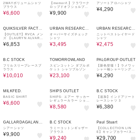
ware house
LET
2WAYボリュームシャツ
【memorif.】フラワーク
アソートアロハシャツ
ブラウス
ロップドオフショルブラ
¥4,290
ウス
¥6,600
¥9,900
50%OFF
70%OFF
QUIKSILVER FACTO
URBAN RESEARCH
URBAN RESEARCH
RY OUTLET STORE
ware house
ware house
【OUTLET】RVCA メン
オーバーサイズチェック
ニットベストレイヤード
ズ 【LAURYN ALVARE
シャツ
シャツ
Z】 LA ORNAMENT S
¥6,853
¥3,495
¥2,475
S 半袖シャツ 【2025年
春夏モデル】
30%OFF
30%OFF
B.C STOCK
TOMORROWLAND
PALGROUP OUTLET
フリルスリーブレースブ
スビンコットン ダブルポ
【新色登場！】ラメワッ
ラウス
ケット シャツブルゾン
シャー袖シャーリングシ
アーシャツ
¥10,010
¥23,100
¥4,290
50%OFF
40%OFF
MILKFED.
SHIPS OUTLET
B.C STOCK
BASIC SHIRT
SHIPS: エアー サッカー
【追加】インドアソート
レギュラーカラー ショー
レースシャツ 3
¥6,600
トスリーブ シャツ
¥8,580
¥6,380
30%OFF
GALLARDAGALANT
B.C STOCK
Paul Stuart
E
シアーシャツ
ラミーコットンギャザー
【COLLECTION LIN
ブラウス
E】キャンプカラー/スポ
¥9,900
ーツ半袖シャツ
¥9,240
¥29,700