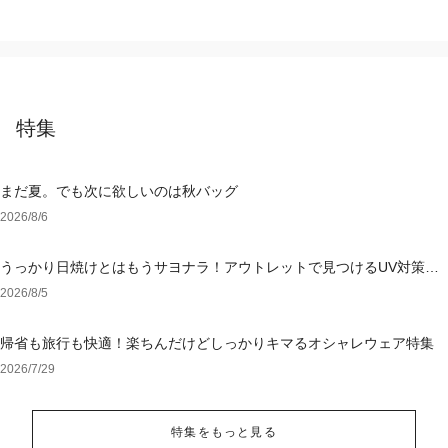
特集
まだ夏。でも次に欲しいのは秋バッグ
2026/8/6
うっかり日焼けとはもうサヨナラ！アウトレットで見つけるUV対策ウ
ェア
2026/8/5
帰省も旅行も快適！楽ちんだけどしっかりキマるオシャレウェア特集
2026/7/29
特集をもっと見る