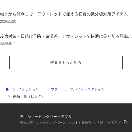
帽子から日傘まで！アウトレットで揃える初夏の紫外線対策アイテム
2026/5/20
冷房対策・日焼け予防・気温差。アウトレットで快適に乗り切る羽織り
選び
2026/5/11
特集をもっと見る
ファッション
アウター
ブルゾン・スタジャン
商品一覧（ピンク）
三井ショッピングパークアプリ
全国の三井ショッピングパークポイント対象施設でご利用できるアプ
リ