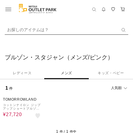
お探しのアイテムは？
ブルゾン・スタジャン（メンズ/ピンク）
レディース
メンズ
キッズ・ベビー
1
人気順
件
30%OFF
TOMORROWLAND
コットンナイロン ジップ
アップショートブルゾン
MANTECO
¥27,720
1
1
件 /
件中