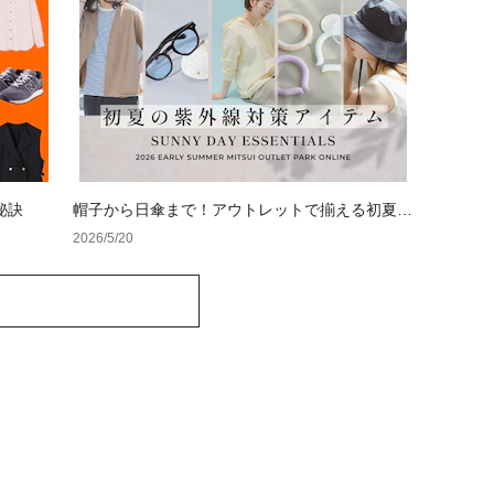
秘訣
帽子から日傘まで！アウトレットで揃える初夏の
紫外線対策アイテム
2026/5/20