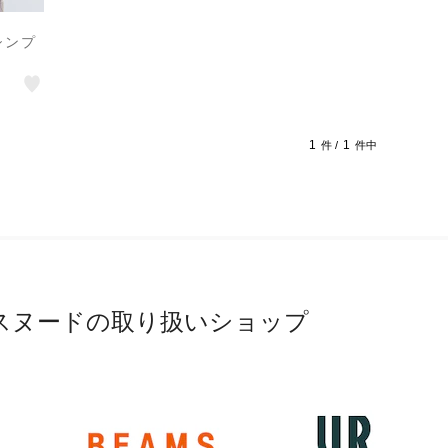
シンプ
1
1
件 /
件中
スヌードの取り扱いショップ