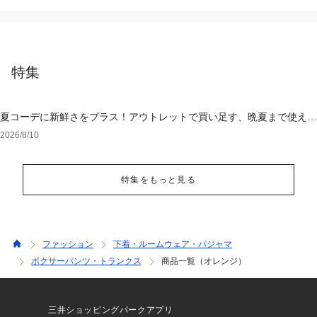
特集
夏コーデに新鮮さをプラス！アウトレットで買い足す、晩夏まで使える
アイテム
2026/8/10
特集をもっと見る
ファッション
下着・ルームウェア・パジャマ
ボクサーパンツ・トランクス
商品一覧（オレンジ）
三井ショッピングパークアプリ