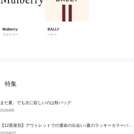
Mulberry
BALLY
マルベリー
バリー
特集
まだ夏。でも次に欲しいのは秋バッグ
2026/8/6
【12星座別】アウトレットでの運命の出会い♪夏のラッキーカラーバッ
グ＆小物
2026/6/22