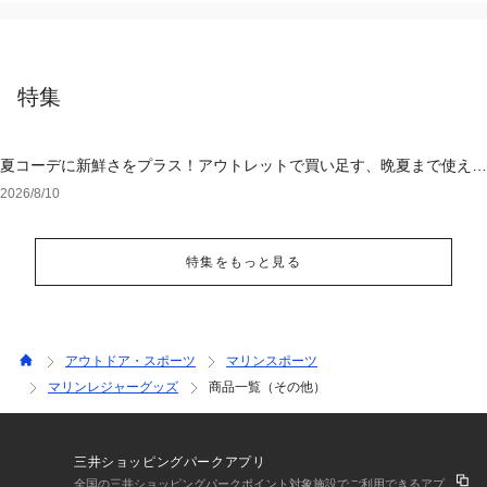
特集
夏コーデに新鮮さをプラス！アウトレットで買い足す、晩夏まで使える
アイテム
2026/8/10
特集をもっと見る
アウトドア・スポーツ
マリンスポーツ
マリンレジャーグッズ
商品一覧（その他）
三井ショッピングパークアプリ
全国の三井ショッピングパークポイント対象施設でご利用できるアプ