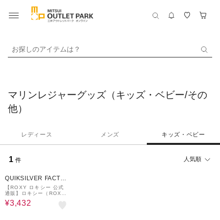
お探しのアイテムは？
マリンレジャーグッズ（キッズ・ベビー/その
他）
レディース
メンズ
キッズ・ベビー
1
人気順
件
7%OFF
QUIKSILVER FACTO
RY OUTLET STORE
【ROXY ロキシー 公式
通販】ロキシー（ROX
Y）【OUTLET】Roxy
¥3,432
キッズ RG STAY MAGI
CAL PRINTED お着換え
タオル