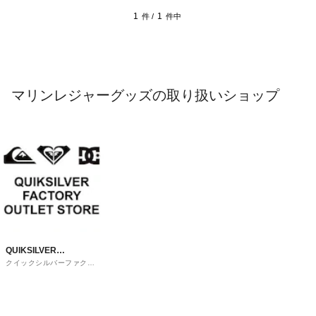
1
1
件 /
件中
マリンレジャーグッズの取り扱いショップ
QUIKSILVER
クイックシルバーファクト
FACTORY OUTLET
リーアウトレットストア
STORE