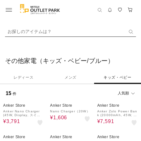
お探しのアイテムは？
その他家電（キッズ・ベビー/ブルー）
レディース
メンズ
キッズ・ベビー
15
人気順
件
4%OFF
4%OFF
4%OFF
Anker Store
Anker Store
Anker Store
Anker Nano Charger
Nano Charger（20W）
Anker Zolo Power Ban
(45W, Display, スイン
k (20000mAh, 45W, B
¥1,606
グプラグ)
uilt-In Dual USB-Cケー
¥3,791
¥7,591
ブル)
4%OFF
4%OFF
4%OFF
Anker Store
Anker Store
Anker Store