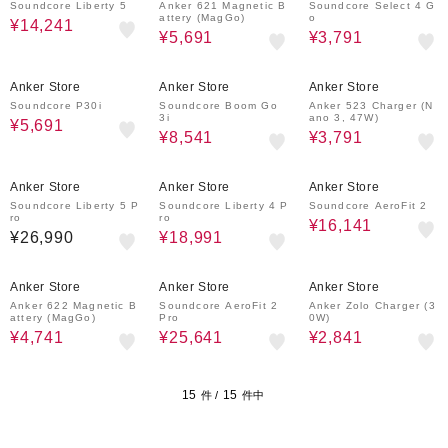
Soundcore Liberty 5
Anker 621 Magnetic B
Soundcore Select 4 G
attery (MagGo)
o
¥14,241
¥5,691
¥3,791
4%OFF
4%OFF
4%OFF
Anker Store
Anker Store
Anker Store
Soundcore P30i
Soundcore Boom Go
Anker 523 Charger (N
3i
ano 3, 47W)
¥5,691
¥8,541
¥3,791
4%OFF
4%OFF
Anker Store
Anker Store
Anker Store
Soundcore Liberty 5 P
Soundcore Liberty 4 P
Soundcore AeroFit 2
ro
ro
¥16,141
¥26,990
¥18,991
4%OFF
4%OFF
4%OFF
Anker Store
Anker Store
Anker Store
Anker 622 Magnetic B
Soundcore AeroFit 2
Anker Zolo Charger (3
attery (MagGo)
Pro
0W)
¥4,741
¥25,641
¥2,841
15
15
件 /
件中