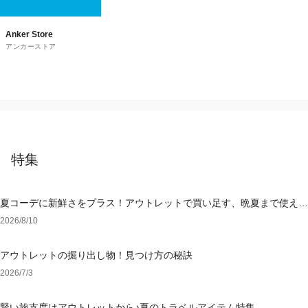
Anker Store
アンカーストア
特集
夏コーデに新鮮さをプラス！アウトレットで買い足す、晩夏まで使える
アイテム
2026/8/10
アウトレットの掘り出し物！見つけ方の秘訣
2026/7/3
賢い旅支度はアウトレットから♪夏のトラベルアイテム特集