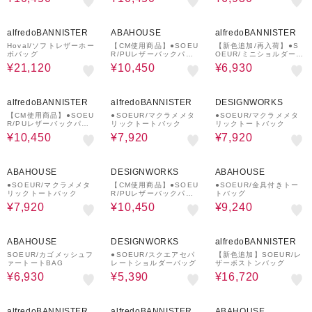
40%OFF
26%OFF
10%OFF
alfredoBANNISTER
ABAHOUSE
alfredoBANNISTER
Hoval/ソフトレザーホー
【CM使用商品】●SOEU
【新色追加/再入荷】●S
ボバッグ
R/PUレザーバックパッ
OEUR/ミニショルダーバ
ク
ケットバッグ（ポーチ付)
¥21,120
¥10,450
¥6,930
26%OFF
20%OFF
20%OFF
alfredoBANNISTER
alfredoBANNISTER
DESIGNWORKS
【CM使用商品】●SOEU
●SOEUR/マクラメメタ
●SOEUR/マクラメメタ
R/PUレザーバックパッ
リックトートバック
リックトートバック
ク
¥10,450
¥7,920
¥7,920
20%OFF
26%OFF
30%OFF
ABAHOUSE
DESIGNWORKS
ABAHOUSE
●SOEUR/マクラメメタ
【CM使用商品】●SOEU
●SOEUR/金具付きトー
リックトートバック
R/PUレザーバックパッ
トバッグ
ク
¥7,920
¥10,450
¥9,240
55%OFF
31%OFF
20%OFF
ABAHOUSE
DESIGNWORKS
alfredoBANNISTER
SOEUR/カゴメッシュフ
●SOEUR/スクエアセパ
【新色追加】SOEUR/レ
ァートートBAG
レートショルダーバッグ
ザーボストンバッグ
¥6,930
¥5,390
¥16,720
30%OFF
30%OFF
31%OFF
alfredoBANNISTER
alfredoBANNISTER
ABAHOUSE