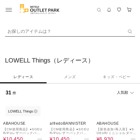
お探しのアイテムは？
LOWELL Things（レディース）
レディース
メンズ
キッズ・ベビー
31
人気順
件
LOWELL Things
26%OFF
26%OFF
10%OFF
ABAHOUSE
alfredoBANNISTER
ABAHOUSE
【CM使用商品】●SOEU
【CM使用商品】●SOEU
【新色追加/再入荷】●S
R/PUレザーバックパッ
R/PUレザーバックパッ
OEUR/ミニショルダーバ
ク
ク
ケットバッグ（ポーチ付)
¥10,450
¥10,450
¥6,930