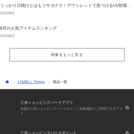
うっかり日焼けとはもうサヨナラ！アウトレットで見つけるUV対策ウ
ェア
2026/8/5
8月の人気アイテムランキング
2026/8/3
特集をもっと見る
LOWELL Things
商品一覧
三井ショッピングパークアプリ
全国の三井ショッピングパークポイント対象施設でご利用できるアプ
リ
三井ショッピングパークポイント