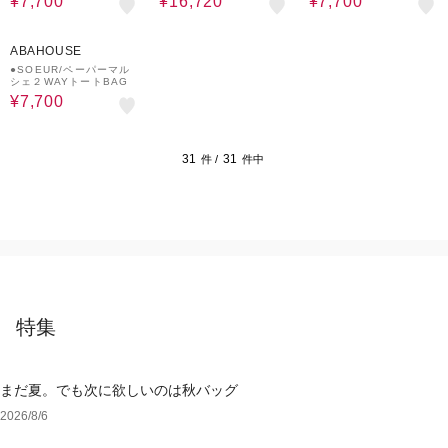
¥7,700
¥16,720
¥7,700
30%OFF
ABAHOUSE
●SOEUR/ペーパーマル
シェ２WAYトートBAG
¥7,700
31
31
件 /
件中
特集
まだ夏。でも次に欲しいのは秋バッグ
2026/8/6