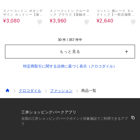
60%OFF
60%OFF
60%OFF
スノーコットン ボタンデ
スノーコットン クルーネ
コットン 裾レース タン
ザイン カットソー【接触
ック ブラウス【接触冷
クトップ【一部店舗限
冷感】
感】
定】
¥3,080
¥3,960
¥2,640
30
件 /
357
件中
もっと見る
特定商取引に関する法律に基づく表示（クロコダイル）
クロコダイル
ファッション
商品一覧
三井ショッピングパークアプリ
全国の三井ショッピングパークポイント対象施設でご利用できるアプ
リ