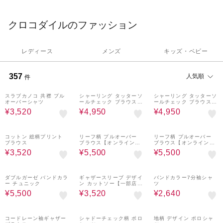
クロコダイルのファッション
レディース
メンズ
キッズ・ベビー
357
人気順
件
60%OFF
50%OFF
50%OFF
スラブカノコ 共襟 プル
シャーリング タッターソ
シャーリング タッターソ
オーバーシャツ
ールチェック ブラウス
ールチェック ブラウス
【一部店舗限定】
【一部店舗限定】
¥3,520
¥4,950
¥4,950
60%OFF
50%OFF
50%OFF
コットン 総柄プリント
リーフ柄 プルオーバー
リーフ柄 プルオーバー
ブラウス
ブラウス【オンラインシ
ブラウス【オンラインシ
ョップ・一部店舗限定】
ョップ・一部店舗限定】
¥3,520
¥5,500
¥5,500
50%OFF
60%OFF
70%OFF
ダブルガーゼ バンドカラ
ギャザースリーブ デザイ
バンドカラー7分袖シャ
ー チュニック
ン カットソー【一部店舗
ツ
限定】
¥5,500
¥3,520
¥2,640
70%OFF
60%OFF
60%OFF
コードレーン袖ギャザー
シャドーチェック柄 ポロ
地柄 デザイン ポロシャ