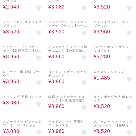
ブラウス
シャツ
ツ
¥2,640
¥3,080
¥3,520
60%OFF
60%OFF
60%OFF
ノンアイロン ストライプ
ノンアイロン オックスフ
ストライプ バンドカラー
ブラウス
ォード ブラウス【シワに
ブラウス
なりにくい】
¥3,520
¥3,520
¥3,960
60%OFF
60%OFF
60%OFF
ジャカード リーフ柄 シ
バンドカラー チェック柄
バックリボン デザイン
ャツ 【吸汗速乾】【シワ
チュニック【一部店舗限
サロペット
になりにくい】
定】
¥3,960
¥3,960
¥5,280
60%OFF
60%OFF
70%OFF
レイヤード風 刺繍 ブラ
コットン ドビーチェック
レースタンクトップ
ウス
チュニック
¥1,485
¥3,960
¥3,960
60%OFF
60%OFF
60%OFF
ドッキング 半袖 Tシャツ
綿麻 バンドカラー チュ
ラインボーダー柄 ポロシ
ニック【一部店舗限定】
ャツ
¥3,080
¥3,960
¥3,520
60%OFF
60%OFF
60%OFF
スノーリネン ピンタック
サイドスリット 前開き
スノーコットン ドッキン
プルオーバーTシャツ
ニットベスト
グ カットソー【接触冷
【接触冷感】
感】
¥3,080
¥3,960
¥3,520