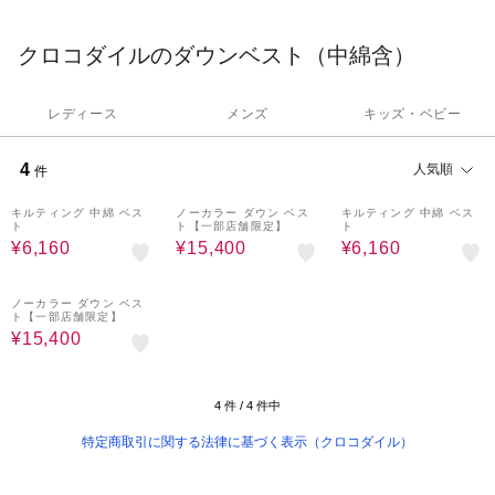
クロコダイルのダウンベスト（中綿含）
レディース
メンズ
キッズ・ベビー
4
人気順
件
60%OFF
30%OFF
60%OFF
キルティング 中綿 ベス
ノーカラー ダウン ベス
キルティング 中綿 ベス
ト
ト【一部店舗限定】
ト
¥6,160
¥15,400
¥6,160
30%OFF
ノーカラー ダウン ベス
ト【一部店舗限定】
¥15,400
4
件 /
4
件中
特定商取引に関する法律に基づく表示（クロコダイル）