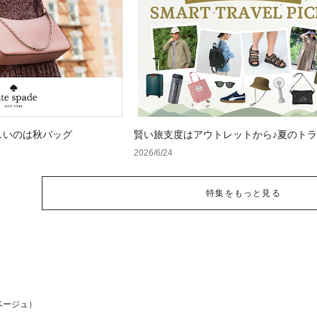
しいのは秋バッグ
賢い旅支度はアウトレットから♪夏のト
イテム特集
2026/6/24
特集をもっと見る
ベージュ）