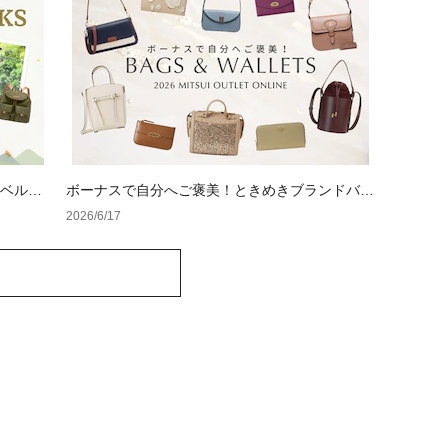
ラベルア
ボーナスで自分へご褒美！ときめきブランドバッ
グ＆ウォレット
2026/6/17