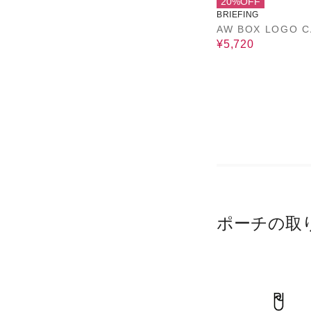
20%OFF
BRIEFING
AW BOX LOGO C
¥5,720
ポーチの取