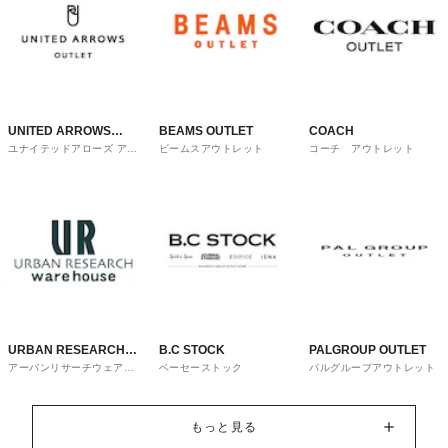
UNITED ARROWS
BEAMS OUTLET
COACH
ユナイテッドアローズ アウ
ビームスアウトレット
コーチ アウトレット
OUTLET
トレット
URBAN RESEARCH
B.C STOCK
PALGROUP OUTLET
アーバンリサーチウェアハ
ベーセーストック
パルグループアウトレット
ware house
ウス
もっと見る