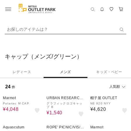
お探しのアイテムは？
キャップ（メンズ/グリーン）
レディース
メンズ
キッズ・ベビー
24
人気順
件
20%OFF
60%OFF
Marmot
URBAN RESEARCH
帽子屋 OUTLET
ware house
Polartec M CAP
グラフィックロゴキャッ
NE 920 NYY
プ B
¥4,048
¥4,620
¥1,540
50%OFF
30%OFF
20%OFF
Aquascutum
ROPE' PICNIC/VIS/J
Marmot