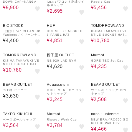
UNRED
DOWN CAP×NANGA
j.n.r.d/フロント刺繍ツイ
Paddle Cap
ルキャップ
¥9,900
¥5,456
¥2,695
30%OFF
30%OFF
B.C STOCK
HUF
TOMORROWLAND
《追加》'47 CLEAN UP
HUF SET CLASSIC H
KIJIMA TAKAYUKI VE
Yankees / クリーンナッ
6 PANEL HAT
NTILE BUCKET HAT
プ ニューヨーク・ヤンキ
バケットハット
¥4,400
¥4,851
¥10,780
ース
30%OFF
30%OFF
TOMORROWLAND
帽子屋 OUTLET
Marmot
KIJIMA TAKAYUKI VE
NE 920 LAD NYM
GORE-TEX Jet Cap
NTILE BUCKET HAT
¥4,620
¥4,235
¥10,780
50%OFF
40%OFF
BEAMS OUTLET
Aquascutum
BEAMS OUTLET
カモ柄 ビーニー
GOLF MEN ロゴフラ
ウール混 チェック ロゴ
ットキャップ
キャップ
¥3,630
¥3,245
¥2,508
40%OFF
20%OFF
30%OFF
TAKEO KIKUCHI
Marmot
nano・universe
ベースボールキャップ
Ripstop Work Cap
NEW ERA／RC950 GO
RO GREPAK OLV
¥3,564
¥3,784
¥4,466