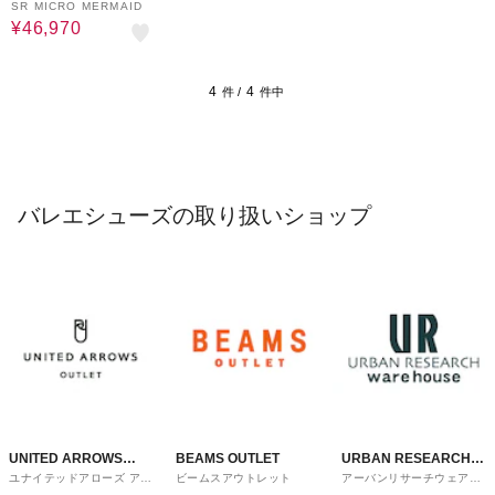
SR MICRO MERMAID
¥46,970
4
4
件 /
件中
バレエシューズの取り扱いショップ
UNITED ARROWS
BEAMS OUTLET
URBAN RESEARCH
ユナイテッドアローズ アウ
ビームスアウトレット
アーバンリサーチウェアハ
OUTLET
ware house
トレット
ウス