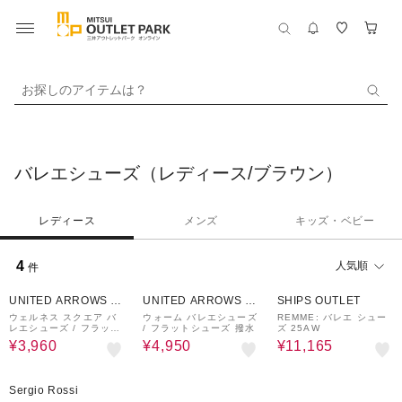
お探しのアイテムは？
バレエシューズ（レディース/ブラウン）
レディース
メンズ
キッズ・ベビー
4
人気順
件
50%OFF
50%OFF
30%OFF
UNITED ARROWS O
UNITED ARROWS O
SHIPS OUTLET
UTLET
UTLET
ウェルネス スクエア バ
ウォーム バレエシューズ
REMME: バレエ シュー
レエシューズ / フラット
/ フラットシューズ 撥水
ズ 25AW
シューズ 撥水 ウォッシ
¥3,960
¥4,950
¥11,165
ャブル
65%OFF
Sergio Rossi