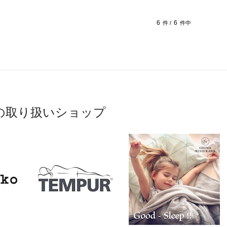
6
6
件 /
件中
の取り扱いショップ