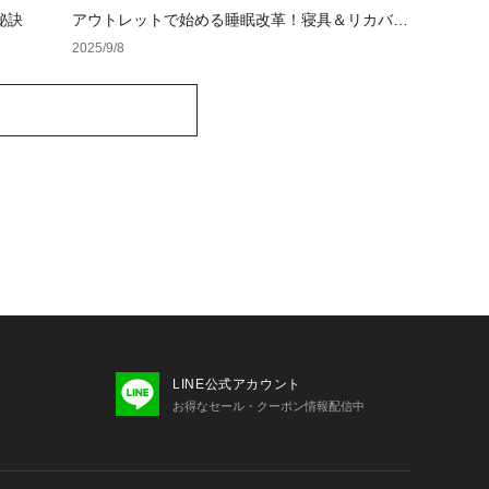
秘訣
アウトレットで始める睡眠改革！寝具＆リカバリ
ーアイテム特集
2025/9/8
LINE公式アカウント
お得なセール・クーポン情報配信中