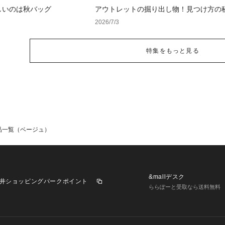
しいのは秋バッグ
アウトレットの掘り出し物！見つけ方の
2026/7/3
特集をもっと見る
品一覧（ベージュ）
&mallデスク
井ショッピングパークポイント
ららぽーと受取なら送料無料