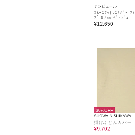
テンピュール
ｽﾑｰｽﾏｯﾄﾚｽｶﾊﾞｰ ﾌ
ﾌﾟ 97㎝ ﾍﾞｰｼﾞｭ
¥12,650
30%OFF
SHOWA NISHIKAWA
掛けふとんカバー
¥9,702