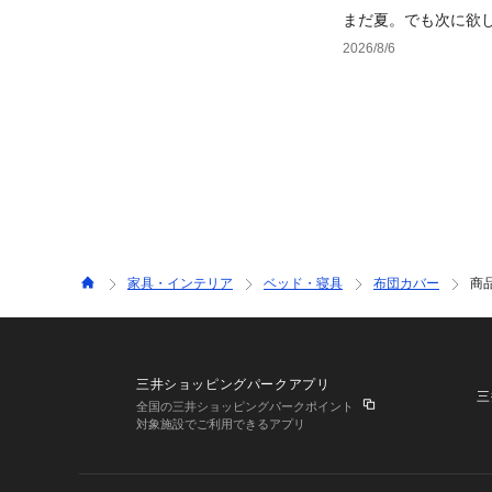
まだ夏。でも次に欲
2026/8/6
家具・インテリア
ベッド・寝具
布団カバー
商
三井ショッピングパークアプリ
三
全国の三井ショッピングパークポイント
対象施設でご利用できるアプリ