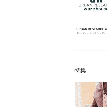
URBAN RESEARCH w
アーバンリサーチウェアハ
house
特集