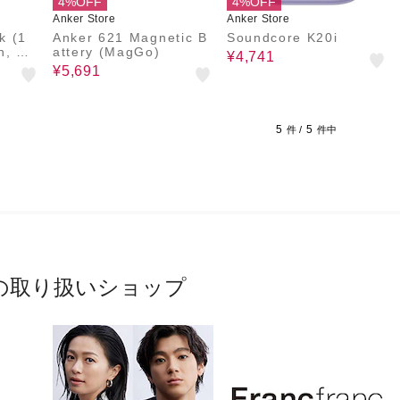
4%OFF
4%OFF
Anker Store
Anker Store
k (1
Anker 621 Magnetic B
Soundcore K20i
n, Bui
attery (MagGo)
¥4,741
e)
¥5,691
5
5
件 /
件中
の取り扱いショップ