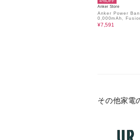
4%OFF
Anker Store
Anker Power Ban
0,000mAh, Fusio
lt-In USB-C Cabl
¥7,591
その他家電