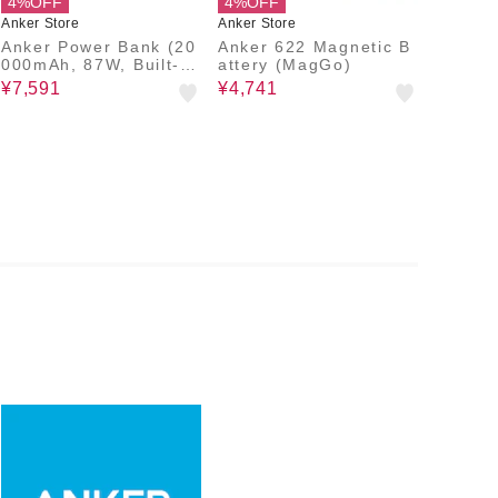
4%OFF
4%OFF
Anker Store
Anker Store
Anker Power Bank (20
Anker 622 Magnetic B
000mAh, 87W, Built-In
attery (MagGo)
USB-C ケーブル)
¥7,591
¥4,741