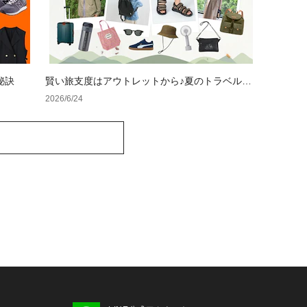
秘訣
賢い旅支度はアウトレットから♪夏のトラベルア
イテム特集
2026/6/24