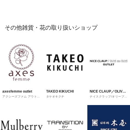
その他雑貨・花の取り扱いショップ
axesfemme outlet
TAKEO KIKUCHI
NICE CLAUP／OLIVE
アクシーズファム アウトレ
タケオキクチ
ナイスクラップ/オリーブ・
des OLIVE
ット
デ・オリーブ