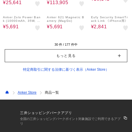
¥25,641
¥113,905
4%OFF
4%OFF
4%OFF
Anker Zolo Power Ban
Anker 621 Magnetic B
Eufy Security SmartTr
k (10000mAh, 35W, B
attery (MagGo)
ack Link 《iPhone用》
uilt-In Dual USB-Cケー
¥5,691
¥5,691
¥2,841
ブル)
30
件 /
177
件中
もっと見る
特定商取引に関する法律に基づく表示（Anker Store）
Anker Store
商品一覧
三井ショッピングパークアプリ
全国の三井ショッピングパークポイント対象施設でご利用できるアプ
リ