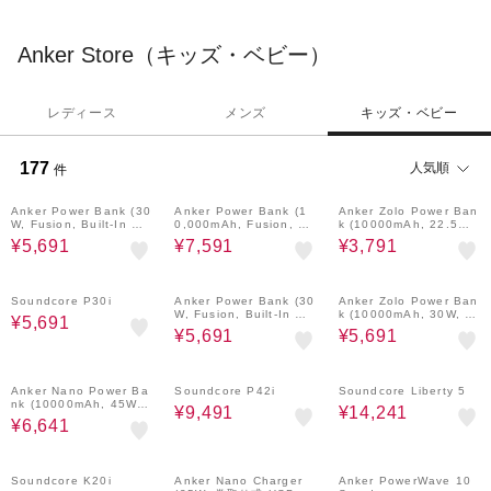
Anker Store（キッズ・ベビー）
レディース
メンズ
キッズ・ベビー
177
人気順
件
4%OFF
4%OFF
4%OFF
Anker Power Bank (30
Anker Power Bank (1
Anker Zolo Power Ban
W, Fusion, Built-In US
0,000mAh, Fusion, Bu
k (10000mAh, 22.5W,
B-C ケーブル)
ilt-In USB-C Cable)
Built-In USB-Cケーブ
¥5,691
¥7,591
¥3,791
ル)
4%OFF
4%OFF
4%OFF
Soundcore P30i
Anker Power Bank (30
Anker Zolo Power Ban
W, Fusion, Built-In US
k (10000mAh, 30W, B
¥5,691
B-C ケーブル)
uilt-In USB-Cケーブル)
¥5,691
¥5,691
4%OFF
4%OFF
4%OFF
Anker Nano Power Ba
Soundcore P42i
Soundcore Liberty 5
nk (10000mAh, 45W,
¥9,491
¥14,241
巻取り式 USB-Cケーブ
¥6,641
ル)
4%OFF
4%OFF
29%OFF
Soundcore K20i
Anker Nano Charger
Anker PowerWave 10