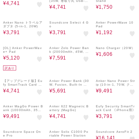
(35W, 巻取り式 USB-C
Stand
¥4,741
ケーブル)
¥4,741
¥1,750
4%OFF
4%OFF
20%OFF
Anker Nano トラベルア
Soundcore Select 4 G
Anker PowerWave 10
ダプタ (5-in-1, 20W)
o
Pad
¥3,791
¥3,791
¥1,192
19%OFF
4%OFF
4%OFF
[OL] Anker PowerWav
Anker Zolo Power Ban
Nano Charger（20W）
e+ Pad
k (20000mAh, 45W, B
¥1,606
uilt-In Dual USB-Cケー
¥5,120
¥7,591
ブル)
訳あり
4%OFF
4%OFF
4%OFF
【アップグレード版】Eu
Anker Power Bank (30
Anker Nano Power Str
fy SmartTrack Card E3
W, Fusion, Built-In US
ip (10-in-1, 70W, クラ
0
B-C ケーブル)
ンプ式)
¥4,741
¥5,691
¥9,491
4%OFF
4%OFF
4%OFF
Anker MagGo Power B
Anker 622 Magnetic B
Eufy Security SmartTr
ank (10000mAh, 35W,
attery (MagGo)
ack Card 《iPhone用》
For Apple Watch)
¥9,491
¥4,741
¥3,791
4%OFF
5%OFF
4%OFF
Soundcore Space On
Anker Solix C1000 Po
Soundcore AeroFit 2
e Pro
rtable Power Station
¥16,141