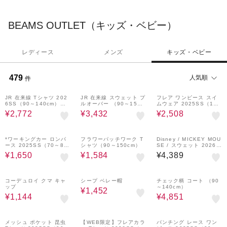
BEAMS OUTLET（キッズ・ベビー）
レディース
メンズ
キッズ・ベビー
479
人気順
件
20%OFF
20%OFF
40%OFF
JR 在来線 Tシャツ 202
JR 在来線 スウェット プ
フレア ワンピース スイ
6SS（90～140cm）外
ルオーバー （90～150c
ムウェア 2025SS（100
遊び プチプラ 保育園 通
m）
～130cm）
¥2,772
¥3,432
¥2,508
学 電車
50%OFF
60%OFF
*ワーキングカー ロンパ
フラワーパッチワーク T
Disney / MICKEY MOU
ース 2025SS（70～80c
シャツ（90～150cm）
SE / スウェット 2026F
m）
W（90～140cm）プチプ
¥1,650
¥1,584
¥4,389
ラ 保育園 通学 定番
60%OFF
60%OFF
30%OFF
コーデュロイ クマ キャ
シープ ベレー帽
チェック柄 コート （90
ップ
～140cm）
¥1,452
¥1,144
¥4,851
40%OFF
30%OFF
40%OFF
メッシュ ポケット 昆虫
【WEB限定】フレアカラ
パンチング レース ワン