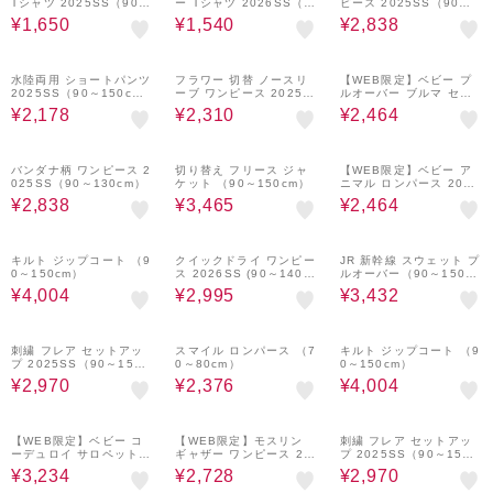
Tシャツ 2025SS（90～
ー Tシャツ 2026SS（9
ピース 2025SS（90～1
130cm）
0～140cm）カジュアル
50cm）
¥1,650
¥1,540
¥2,838
プチプラ 保育園 通学 定
番 キッズ
40%OFF
40%OFF
30%OFF
水陸両用 ショートパンツ
フラワー 切替 ノースリ
【WEB限定】ベビー プ
2025SS（90～150c
ーブ ワンピース 2025S
ルオーバー ブルマ セッ
m）
S（90～150cm）
ト2026SS（70～80c
¥2,178
¥2,310
¥2,464
m）
40%OFF
30%OFF
30%OFF
バンダナ柄 ワンピース 2
切り替え フリース ジャ
【WEB限定】ベビー ア
025SS（90～130cm）
ケット （90～150cm）
ニマル ロンパース 2026
SS (70～80cm)
¥2,838
¥3,465
¥2,464
30%OFF
30%OFF
20%OFF
キルト ジップコート （9
クイックドライ ワンピー
JR 新幹線 スウェット プ
0～150cm）
ス 2026SS (90～140c
ルオーバー（90～150c
m) 子供服 夏物 まとめ買
m）
¥4,004
¥2,995
¥3,432
い キッズ プチプラ 定番
速乾
40%OFF
20%OFF
30%OFF
刺繍 フレア セットアッ
スマイル ロンパース （7
キルト ジップコート （9
プ 2025SS（90～150c
0～80cm）
0～150cm）
m）
¥2,970
¥2,376
¥4,004
30%OFF
20%OFF
40%OFF
【WEB限定】ベビー コ
【WEB限定】モスリン
刺繍 フレア セットアッ
ーデュロイ サロペット
ギャザー ワンピース 20
プ 2025SS（90～150c
（70～80cm）
26SS（90～140cm）通
m）
¥3,234
¥2,728
¥2,970
学 定番 プチプラ キッズ