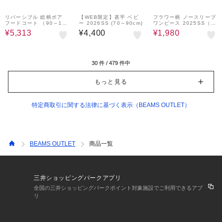
30%OFF
40%OFF
リバーシブル 総柄ボア
【WEB限定】甚平 ベビ
フラワー柄 ノースリーブ
フードコート （90～14
ー 2026SS (70～90cm)
ワンピース 2025SS（9
0cm）
0～150cm）
¥5,313
¥4,400
¥1,980
30
件 /
479
件中
もっと見る
特定商取引に関する法律に基づく表示（BEAMS OUTLET）
BEAMS OUTLET
商品一覧
三井ショッピングパークアプリ
全国の三井ショッピングパークポイント対象施設でご利用できるアプ
リ