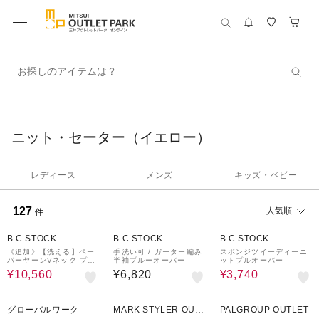
お探しのアイテムは？
ニット・セーター（イエロー）
レディース
メンズ
キッズ・ベビー
127
人気順
件
40%OFF
80%OFF
B.C STOCK
B.C STOCK
B.C STOCK
《追加》【洗える】ペー
手洗い可 / ガーター編み
スポンジツイーディーニ
パーヤーンVネック プル
半袖プルーオーバー
ットプルオーバー
オーバー
¥10,560
¥6,820
¥3,740
50%OFF
91%OFF
77%OFF
グローバルワーク
MARK STYLER OUT
PALGROUP OUTLET