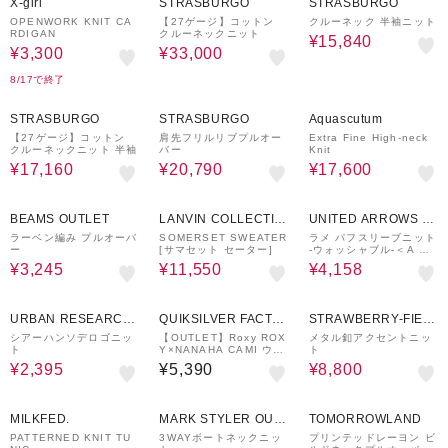
X-girl
STRASBURGO
STRASBURGO
OPENWORK KNIT CA
【27ゲージ】コットン
クルーネック 半袖ニット
RDIGAN
クルーネックニット
¥15,840
¥3,300
¥33,000
8/17で終了
60%OFF
70%OFF
50%OFF
STRASBURGO
STRASBURGO
Aquascutum
【27ゲージ】コットン
肩先フリルリブプルオー
Extra Fine High-neck
クルーネックニット 半袖
バー
Knit
¥17,160
¥20,790
¥17,600
50%OFF
70%OFF
30%OFF
BEAMS OUTLET
LANVIN COLLECTIO
UNITED ARROWS O
N
UTLET
ラーベン編み プルオーバ
SOMERSET SWEATER
ラメ パフスリーブニット
ー
[サマセット セーター]
‐ウォッシャブル‐＜A DA
Y IN THE LIFE＞
¥3,245
¥11,550
¥4,158
60%OFF
50%OFF
URBAN RESEARCH
QUIKSILVER FACTO
STRAWBERRY-FIEL
ware house
RY OUTLET STORE
DS
シアーハンソデロゴニッ
【OUTLET】Roxy ROX
メタル釦アクセントニッ
ト
Y×NANAHA CAMI ウィ
ト
メンズ レイヤードキャミ
¥2,395
¥5,390
¥8,800
ソール <2025 ROXY C
RUISERS x Nanaha>*
40%OFF
68%OFF
61%OFF
MILKFED.
MARK STYLER OUT
TOMORROWLAND
LET
PATTERNED KNIT TU
3WAYボートネックニッ
プリンテッドレーヨン ビ