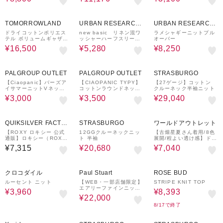
ー
50%OFF
60%OFF
50%OFF
TOMORROWLAND
URBAN RESEARCH
URBAN RESEARCH
ware house
ware house
ドライコットンポリエス
new basic リネン混ワ
ラメシャギーニットプル
テル ボリュームギャザー
ッシャーハーフスリーブ
オーバー
プルオーバー
ニット
¥16,500
¥5,280
¥8,250
56%OFF
64%OFF
40%OFF
PALGROUP OUTLET
PALGROUP OUTLET
STRASBURGO
【Ciaopanic】バーズア
【CIAOPANIC TYPY】
【27ゲージ】コットン
イサマーニットVネック
コットンラウンドネック
クルーネック半袖ニット
ベスト
ニット
¥3,000
¥3,500
¥29,040
60%OFF
60%OFF
QUIKSILVER FACTO
STRASBURGO
ワールドアウトレット
RY OUTLET STORE
【ROXY ロキシー 公式
12GGクルーネックニッ
【古畑星夏さん着用/8色
通販】ロキシー（ROX
ト 半袖
展開/程よい透け感】ドラ
Y）【OUTLET】Roxy P
イタッチボートネックニ
¥7,315
¥20,680
¥7,040
UFFY DAYS ウィメンズ
ット
アンサンブルトップス*
60%OFF
20%OFF
30%OFF
クロコダイル
Paul Stuart
ROSE BUD
ルーセント ニット
【WEB・一部店舗限定】
STRIPE KNIT TOP
エアリーファインニッ
¥3,960
¥8,393
ト カーディガン
¥22,000
8/17で終了
70%OFF
40%OFF
40%OFF