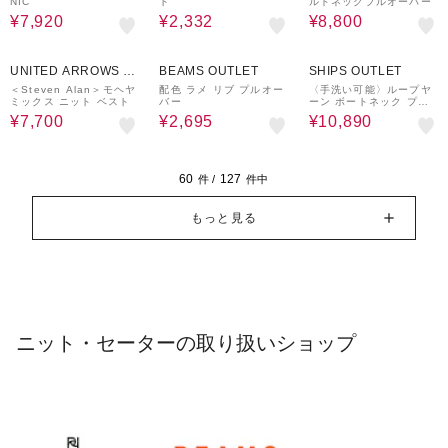
NIC
ト
ルドネックプルオーバー
¥7,920
¥2,332
¥8,800
50%OFF
50%OFF
40%OFF
UNITED ARROWS O
BEAMS OUTLET
SHIPS OUTLET
UTLET
＜Steven Alan＞モヘヤ
配色 ラメ リブ プルオー
〈手洗い可能〉ループヤ
ミックス ニット ベスト
バー
ーン ボートネック プル
オーバー
¥7,700
¥2,695
¥10,890
60
127
件 /
件中
もっと見る
ニット・セーターの取り扱いショップ