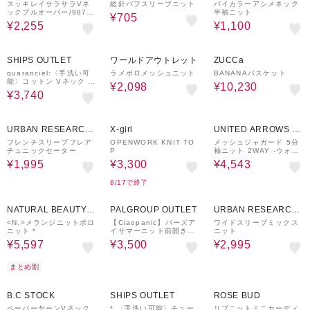
LET
スッキレイサラサラVネ
総針パフスリーブニット
バイカラーアシメネック
ックプルオーバー/9871
半袖ニット
¥705
41
¥2,255
¥1,100
50%OFF
70%OFF
70%OFF
SHIPS OUTLET
ワールドアウトレット
ZUCCa
quaranciel:〈手洗い可
ラメポロメッシュニット
BANANAバスケット
能〉コットン Vネック リ
¥2,098
¥10,230
ブ ニット
¥3,740
50%OFF
70%OFF
30%OFF
URBAN RESEARCH
X-girl
UNITED ARROWS O
ware house
UTLET
フレンチスリーブフレア
OPENWORK KNIT TO
メッシュジャガード 5分
チュニックセーター
P
袖ニット 2WAY ‐ウォッ
シャブル‐＜A DAY IN T
¥1,995
¥3,300
¥4,543
HE LIFE＞
8/17で終了
30%OFF
60%OFF
50%OFF
NATURAL BEAUTY B
PALGROUP OUTLET
URBAN RESEARCH
ASIC
ware house
<N.>メランジニットポロ
【Ciaopanic】バーズア
ワイドスリーブミックス
ニット＊
イサマーニット前開きポ
ニット
ロシャツ
¥5,597
¥3,500
¥2,995
まとめ割
50%OFF
60%OFF
72%OFF
B.C STOCK
SHIPS OUTLET
ROSE BUD
ペーパーヤーンVネック
* 〈手洗い可能〉チュー
リブニットミニカーディ