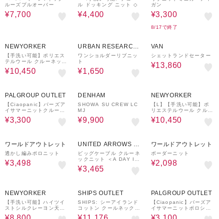
ルーズプルオーバー
ル ドッキング ニット ◇
ガン
¥7,700
¥4,400
¥3,300
8/17で終了
50%OFF
66%OFF
30%OFF
NEWYORKER
URBAN RESEARCH
VAN
ware house
【手洗い可能】ポリエス
ワンショルダーリブニッ
シェットランドセーター
テルウール クルーネック
ト
¥13,860
ケーブルプルオーバー
¥10,450
¥1,650
57%OFF
50%OFF
50%OFF
PALGROUP OUTLET
DENHAM
NEWYORKER
【Ciaopanic】バーズア
SHOWA SU CREW LC
【L】【手洗い可能】ポ
イサマーニットクルーネ
MJ
リエステルウール クルー
ックTシャツ
ネックプルオーバー
¥3,300
¥9,900
¥10,450
50%OFF
50%OFF
70%OFF
ワールドアウトレット
UNITED ARROWS O
ワールドアウトレット
UTLET
透かし編みポロニット
ビッグケーブル クルーネ
ボーダーニット
ックニット ＜A DAY IN
¥3,498
¥2,098
THE LIFE＞
¥3,465
50%OFF
60%OFF
59%OFF
NEWYORKER
SHIPS OUTLET
PALGROUP OUTLET
【手洗い可能】ハイツイ
SHIPS: シーアイランド
【Ciaopanic】バーズア
ストシルクレーヨン天竺
コットン クールネック
イサマーニットポロシャ
フレアニットプルオーバ
無地 ニット
ツ
¥8,800
¥11,176
¥3,100