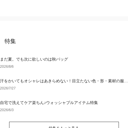
特集
まだ夏。でも次に欲しいのは秋バッグ
2026/8/6
汗をかいてもオシャレはあきらめない！目立たない色・形・素材の服を
アウトレットで
2026/7/27
自宅で洗えてケア楽ちん♪ウォッシャブルアイテム特集
2026/6/3