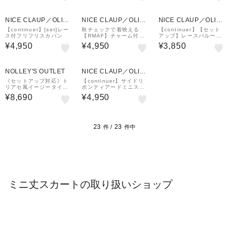
NICE CLAUP／OLIV
NICE CLAUP／OLIV
NICE CLAUP／OLIV
E des OLIVE
E des OLIVE
E des OLIVE
【continuer】[set]レー
秋チェックで着映える
【continuer】【セット
ス付フリフリスカパン
【RMAF】チャーム付プ
アップ】レースバルーン
リーツミニスカート
スカート
¥4,950
¥4,950
¥3,850
NOLLEY'S OUTLET
NICE CLAUP／OLIV
E des OLIVE
《セットアップ対応》ト
【continuer】サイドリ
リアセ風イージータイト
ボンティアードミニスカ
スカート
ート
¥8,690
¥4,950
23
23
件 /
件中
ミニ丈スカートの取り扱いショップ