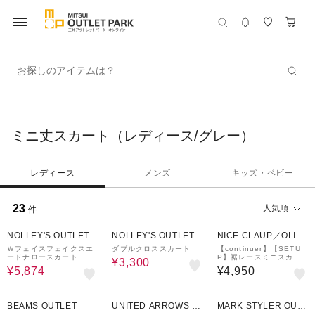
お探しのアイテムは？
ミニ丈スカート（レディース/グレー）
レディース
メンズ
キッズ・ベビー
23
人気順
件
40%OFF
50%OFF
NOLLEY'S OUTLET
NOLLEY'S OUTLET
NICE CLAUP／OLIV
E des OLIVE
Ｗフェイスフェイクスエ
ダブルクロススカート
【continuer】【SETU
ードナロースカート
P】裾レースミニスカー
¥3,300
ト
¥5,874
¥4,950
50%OFF
50%OFF
BEAMS OUTLET
UNITED ARROWS O
MARK STYLER OUT