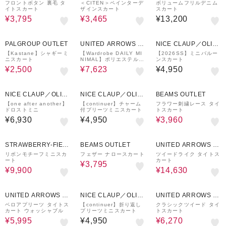
UTLET
LET
フロントボタン 裏毛 タ
＜CITEN＞ペインターデ
ボリュームフリルデニム
イトスカート
ザインスカート
スカート
¥3,795
¥3,465
¥13,200
61%OFF
30%OFF
PALGROUP OUTLET
UNITED ARROWS O
NICE CLAUP／OLIV
UTLET
E des OLIVE
【Kastane】シャギーミ
【Wardrobe DAILY MI
【2026SS】ミニバルー
ニスカート
NIMAL】ポリエステルコ
ンスカート
ットン リブニットタイト
¥2,500
¥7,623
¥4,950
スカート ウォッシャブル
50%OFF
NICE CLAUP／OLIV
NICE CLAUP／OLIV
BEAMS OUTLET
E des OLIVE
E des OLIVE
【one after another】
【continuer】チャーム
フラワー刺繍レース タイ
ドロストミニ
付プリーツミニスカート
トスカート
¥6,930
¥4,950
¥3,960
50%OFF
50%OFF
30%OFF
STRAWBERRY-FIEL
BEAMS OUTLET
UNITED ARROWS O
DS
UTLET
リボンモチーフミニスカ
フェザー ナロースカート
ツイードライク タイトス
ート
カート
¥3,795
¥9,900
¥14,630
50%OFF
70%OFF
UNITED ARROWS O
NICE CLAUP／OLIV
UNITED ARROWS O
UTLET
E des OLIVE
UTLET
ベロアプリーツ タイトス
【continuer】折り返し
クラシックツイード タイ
カート ウォッシャブル
プリーツミニスカート
トスカート
¥5,995
¥4,950
¥6,270