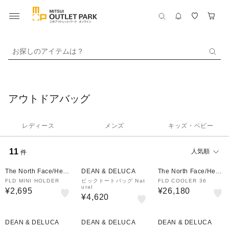
お探しのアイテムは？
アウトドアバッグ
レディース
メンズ
キッズ・ベビー
11
人気順
件
The North Face/Helly
DEAN & DELUCA
The North Face/Helly
Hansen
Hansen
FLD MINI HOLDER
ビックトートバッグ Nat
FLD COOLER 36
ural
¥2,695
¥26,180
¥4,620
DEAN & DELUCA
DEAN & DELUCA
DEAN & DELUCA