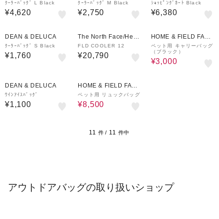
ｸｰﾗｰﾊﾞｯｸﾞ L Black
ｸｰﾗｰﾊﾞｯｸﾞ M Black
ｼｮｯﾋﾟﾝｸﾞｶｰﾄ Black
¥4,620
¥2,750
¥6,380
8%OFF
DEAN & DELUCA
The North Face/Helly
HOME & FIELD FACT
Hansen
ORY STORE
ｸｰﾗｰﾊﾞｯｸﾞ S Black
FLD COOLER 12
ペット用 キャリーバッグ
（ブラック）
¥1,760
¥20,790
¥3,000
3%OFF
DEAN & DELUCA
HOME & FIELD FACT
ORY STORE
ﾜｲﾝｱｲｽﾊﾞｯｸﾞ
ペット用 リュックバッグ
¥1,100
¥8,500
11
11
件 /
件中
アウトドアバッグの取り扱いショップ