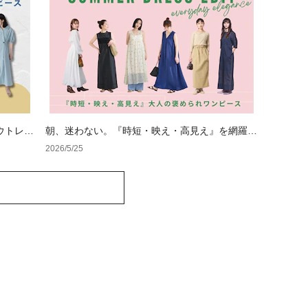
ウトレッ
朝、迷わない。『時短・映え・高見え』を網羅し
た、大人の褒められワンピース
2026/5/25