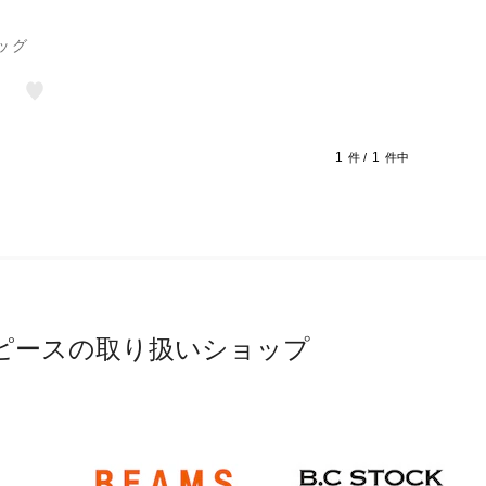
ッグ
1
1
件 /
件中
ピースの取り扱いショップ