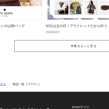
しいのは秋バッグ
6/21は父の日！アウトレットだから叶う
フト特集
2026/6/10
特集をもっと見る
オル
商品一覧（ブラウン）
&mallデスク