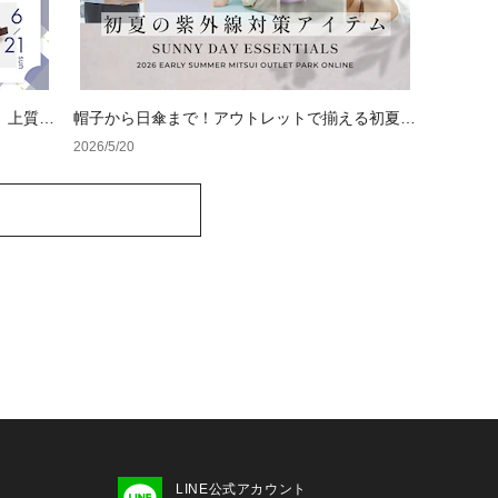
、上質ギ
帽子から日傘まで！アウトレットで揃える初夏の
紫外線対策アイテム
2026/5/20
LINE公式アカウント