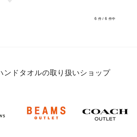
6
6
件 /
件中
ハンドタオルの取り扱いショップ