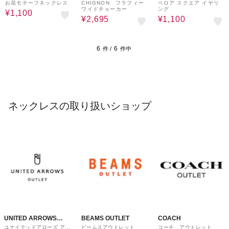
ware house
お花モチーフネックレス
CHIGNON フラフィー
ベロア スクエア イヤリ
ワイドチョーカー
ング
¥1,100
¥2,695
¥1,100
6
6
件 /
件中
ネックレスの取り扱いショップ
UNITED ARROWS
BEAMS OUTLET
COACH
ユナイテッドアローズ アウ
ビームスアウトレット
コーチ アウトレット
OUTLET