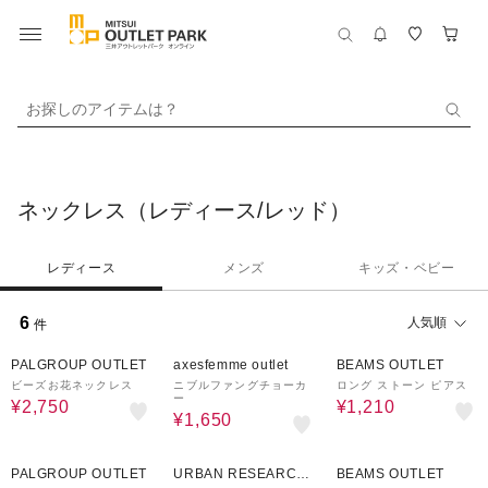
お探しのアイテムは？
ネックレス（レディース/レッド）
レディース
メンズ
キッズ・ベビー
6
人気順
件
30%OFF
50%OFF
50%OFF
PALGROUP OUTLET
axesfemme outlet
BEAMS OUTLET
ビーズお花ネックレス
ニブルファングチョーカ
ロング ストーン ピアス
ー
¥2,750
¥1,210
¥1,650
50%OFF
50%OFF
50%OFF
PALGROUP OUTLET
URBAN RESEARCH
BEAMS OUTLET