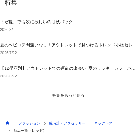
特集
まだ夏。でも次に欲しいのは秋バッグ
2026/8/6
夏のヘビロテ間違いなし！アウトレットで見つけるトレンド小物セレク
ション
2026/7/22
【12星座別】アウトレットでの運命の出会い♪夏のラッキーカラーバッ
グ＆小物
2026/6/22
特集をもっと見る
ファッション
腕時計・アクセサリー
ネックレス
商品一覧（レッド）