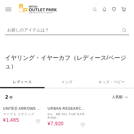
お探しのアイテムは？
イヤリング・イヤーカフ（レディース/ベージ
ュ）
レディース
メンズ
キッズ・ベビー
2
人気順
件
50%OFF
40%OFF
UNITED ARROWS O
URBAN RESEARCH
UTLET
ware house
マーブル イヤリング
dix METAL FUR EAR
RING∴
¥1,485
¥7,920