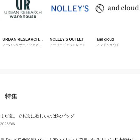
URBAN RESEARCH
NOLLEY'S OUTLET
and cloud
アーバンリサーチウェアハ
ノーリーズアウトレット
アンドクラウド
ware house
ウス
特集
まだ夏。でも次に欲しいのは秋バッグ
2026/8/6
夏のヘビロテ間違いなし！アウトレットで見つけるトレンド小物セレク