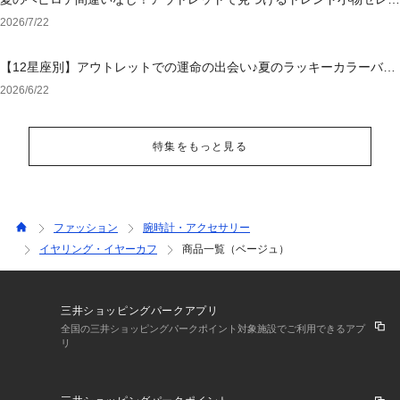
ション
2026/7/22
【12星座別】アウトレットでの運命の出会い♪夏のラッキーカラーバッ
グ＆小物
2026/6/22
特集をもっと見る
ファッション
腕時計・アクセサリー
イヤリング・イヤーカフ
商品一覧（ベージュ）
三井ショッピングパークアプリ
全国の三井ショッピングパークポイント対象施設でご利用できるアプ
リ