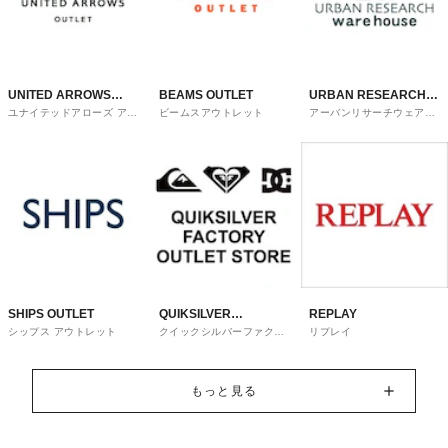
UNITED ARROWS
BEAMS OUTLET
URBAN RESEARCH
ユナイテッドアローズ アウ
ビームスアウトレット
アーバンリサーチウェアハ
OUTLET
ware house
トレット
ウス
SHIPS OUTLET
QUIKSILVER
REPLAY
シップス アウトレット
クイックシルバーファクト
リプレイ
FACTORY OUTLET
リーアウトレットストア
STORE
もっと見る