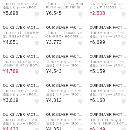
RY OUTLET STORE
RY OUTLET STORE
【ROXY ロキシー 公式
【OUTLET】Roxy MINI
フレア ワンピース スイ
通販】ロキシー（ROX
FUN & ALIVE BIKINI
ムウェア 2025SS（100
Y）【OUTLET】Roxy
キッズ 子供用 水着 <20
～130cm）
¥5,698
¥6,545
¥2,508
MINI PICNIC GINGHA
25 RETRO SURF COL
M キッズ タンキニ
LECTION>
QUIKSILVER FACTO
QUIKSILVER FACTO
QUIKSILVER FACTO
RY OUTLET STORE
RY OUTLET STORE
RY OUTLET STORE
【OUTLET】【直営店限
【OUTLET】Quiksilver
【ROXY ロキシー 公式
定】BILLABONG キッ
OMNI BOX HOODIE Y
通販】ロキシー（ROX
ズ VACAY LB ボードシ
OUTH キッズ ラッシュ
Y）【OUTLET】Roxy
¥4,851
¥3,773
¥6,699
ョーツ 【2025年春夏モ
ガード フーディ パーカ
MINI LA VIE キッズ 水
デル】
ー
着
7%OFF
QUIKSILVER FACTO
QUIKSILVER FACTO
QUIKSILVER FACTO
RY OUTLET STORE
RY OUTLET STORE
RY OUTLET STORE
【OUTLET】Roxy キッ
【ROXY ロキシー 公式
【ROXY ロキシー 公式
ズ MINI SIMPLY BOTA
通販】ロキシー（ROX
通販】ロキシー（ROX
NICAL LOGO PARKA
Y）【OUTLET】Roxy
Y）【OUTLET】Roxy
¥4,789
¥4,543
¥5,159
ラッシュガード
MINI ARTSY FLORAL
MINI ARTSY FLORAL
LOGO STAND キッズ
LOGO PARKA キッズ
ラッシュガード
ラッシュガード
QUIKSILVER FACTO
QUIKSILVER FACTO
QUIKSILVER FACTO
RY OUTLET STORE
RY OUTLET STORE
RY OUTLET STORE
【ROXY ロキシー 公式
【ROXY ロキシー 公式
【ROXY ロキシー 公式
通販】ロキシー（ROX
通販】ロキシー（ROX
通販】ロキシー（ROX
Y）【OUTLET】Roxy
Y）【OUTLET】Roxy
Y）【OUTLET】Roxy
¥3,619
¥4,312
¥6,160
MINI COASTLINE キッ
MINI DEEP WATER キ
MINI HEAR THE WAVE
ズ ジャムボードショーツ
ッズ タンキニ
S キッズ 長袖ラッシュガ
4wayストレッチ
ード ２点セット
7%OFF
7%OFF
QUIKSILVER FACTO
QUIKSILVER FACTO
QUIKSILVER FACTO
RY OUTLET STORE
RY OUTLET STORE
RY OUTLET STORE
【ROXY ロキシー 公式
【ROXY ロキシー 公式
【OUTLET】Roxy キッ
通販】ロキシー（ROX
通販】ロキシー（ROX
ズ MINI SIMPLY BOTA
Y）【OUTLET】Roxy
Y）【OUTLET】Roxy R
NICAL ラッシュTシャツ
¥4,433
¥4,851
¥6,149