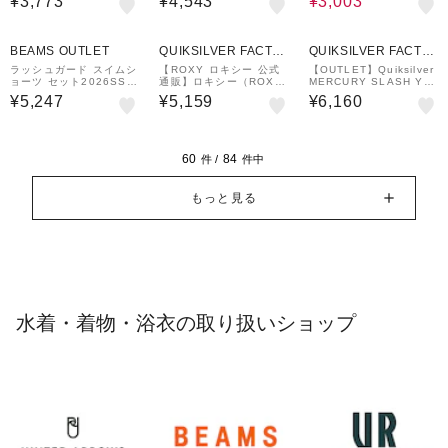
¥3,773
¥4,543
¥3,003
MINI ARTSY FLORAL
シュガード
LOGO STAND キッズ
ラッシュガード
BEAMS OUTLET
QUIKSILVER FACTO
QUIKSILVER FACTO
RY OUTLET STORE
RY OUTLET STORE
ラッシュガード スイムシ
【ROXY ロキシー 公式
【OUTLET】Quiksilver
ョーツ セット2026SS
通販】ロキシー（ROX
MERCURY SLASH YT
（100～130cm）水着
Y）【OUTLET】Roxy
H 17 キッズ ボードショ
¥5,247
¥5,159
¥6,160
プール 水遊び 外遊び プ
MINI ARTSY FLORAL
ーツ
チプラ
LOGO PARKA キッズ
ラッシュガード
60
84
件 /
件中
もっと見る
水着・着物・浴衣の取り扱いショップ