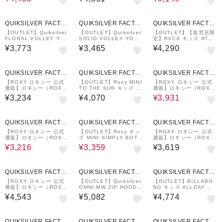
キッズ MINI RASHIE P
OXY DOT ONESIE キ
付き 水着 3点セット
ARKA ラッシュガード
ッズ ワンピース水着
QUIKSILVER FACTO
QUIKSILVER FACTO
QUIKSILVER FACTO
RY OUTLET STORE
RY OUTLET STORE
RY OUTLET STORE
【OUTLET】Quiksilver
【OUTLET】Quiksilver
【OUTLET】【直営店限
FLORAL VOLLEY YO
SOLID VOLLEY YOUT
定】RVCA キッズ ATLA
UTH 16
H 16NB
S ELASTIC ボードショ
¥3,773
¥3,465
¥4,290
ーツ/サーフトランクス
GHZ【2024年夏モデ
ル】
7%OFF
QUIKSILVER FACTO
QUIKSILVER FACTO
QUIKSILVER FACTO
RY OUTLET STORE
RY OUTLET STORE
RY OUTLET STORE
【ROXY ロキシー 公式
【OUTLET】Roxy MINI
【ROXY ロキシー 公式
通販】ロキシー（ROX
TO THE SUN キッズ 子
通販】ロキシー（ROX
Y）【OUTLET】Roxy
供用 水着 ビキニセット
Y）【OUTLET】Roxy
¥3,234
¥4,070
¥3,931
MINI RASHIE L/S キッ
キュロット型ボトム 花柄
キッズ HIBILINE LS LY
ズ ラッシュガード
CRA SET タンキニ
7%OFF
7%OFF
QUIKSILVER FACTO
QUIKSILVER FACTO
QUIKSILVER FACTO
RY OUTLET STORE
RY OUTLET STORE
RY OUTLET STORE
【ROXY ロキシー 公式
【OUTLET】Roxy キッ
【ROXY ロキシー 公式
通販】ロキシー（ROX
ズ MINI SIMPLY BOTA
通販】ロキシー（ROX
Y）【OUTLET】Roxy
NICAL LOGO L/S ラッ
Y）【OUTLET】Roxy
¥3,216
¥3,359
¥3,619
キッズ GOOD WAVES
シュガード
MINI PICNIC GINGHA
ONLY ボードショーツ
M SHORTS キッズ ボー
ドショーツ
QUIKSILVER FACTO
QUIKSILVER FACTO
QUIKSILVER FACTO
RY OUTLET STORE
RY OUTLET STORE
RY OUTLET STORE
【ROXY ロキシー 公式
【OUTLET】Quiksilver
【OUTLET】BILLABO
通販】ロキシー（ROX
OMNI MW ZIP HOODI
NG キッズ ALLDAY OG
Y）【OUTLET】Roxy
E YOUTH キッズ ラッシ
ボードショーツ 【2025
¥4,543
¥5,082
¥4,774
MINI ARTSY FLORAL
ュガード ジップフーディ
年春夏モデル】
LOGO STAND キッズ
パーカー
ラッシュガード
QUIKSILVER FACTO
QUIKSILVER FACTO
QUIKSILVER FACTO