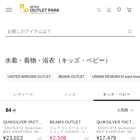
お探しのアイテムは？
水着・着物・浴衣（キッズ・ベビー）
UNITED ARROWS OUTLET
BEAMS OUTLET
URBAN RESEARCH ware hou
レディース
メンズ
キッズ・ベビー
84
人気順
件
40%OFF
QUIKSILVER FACTO
BEAMS OUTLET
QUIKSILVER FACTO
RY OUTLET STORE
RY OUTLET STORE
【OUTLET】Quiksilver
フレア ワンピース スイ
【OUTLET】Quiksilver
BOY EVERYDAY SES
ムウェア 2025SS（100
BOY EVERYDAY SES
SIONS 3/2 BZ FULL
～130cm）
SIONS 2/2 BZ SS SP
¥23,023
¥2,508
¥17,479
キッズ ウェットスーツ
キッズ ウェットスーツ