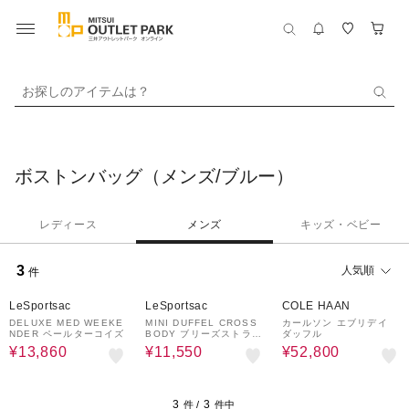
お探しのアイテムは？
ボストンバッグ（メンズ/ブルー）
レディース
メンズ
キッズ・ベビー
3
人気順
件
30%OFF
30%OFF
17%OFF
LeSportsac
LeSportsac
COLE HAAN
DELUXE MED WEEKE
MINI DUFFEL CROSS
カールソン エブリデイ
NDER ペールターコイズ
BODY ブリーズストライ
ダッフル
プ
¥13,860
¥11,550
¥52,800
3
3
件 /
件中