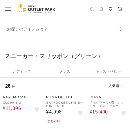
お探しのアイテムは？
スニーカー・スリッポン（グリーン）
レディース
メンズ
キッズ・ベビー
26
人気順
件
30%OFF
30%OFF
New Balance
PUMA OUTLET
DIANA
CM996 SI2
SKYROCKET LITE EN
「ホグワーツ4寮」シリ
GINEERED
ーズ スカーフスニーカ
¥11,396
ー
¥4,998
¥15,400
まとめ割
50%OFF
60%OFF