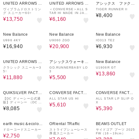
UNITED ARROWS O
UNITED ARROWS O
アシックス ファクト
UTLET
UTLET
リーアウトレット
ヴィブラムドロストリン
＜CONVERSE＞ALL S
TIGER RUNNER II
グ スニーカー60↑
TAR HI MADE IN JAPA
¥8,400
N ライム/スニーカー
¥13,750
¥6,160
13%OFF
New Balance
New Balance
New Balance
U996 4KY
U9060 ZGD
IO313 TE2
¥16,940
¥20,900
¥6,930
40%OFF
9%OFF
30%OFF
UNITED ARROWS O
アシックスウォーキン
New Balance
UTLET
グ
クラシック スニーカー3
GD.RUNNERBABY LO
U1906R GT
5↑
3
¥13,860
¥11,880
¥5,500
40%OFF
30%OFF
QUIKSILVER FACTO
CONVERSE FACTOR
CONVERSE FACTOR
RY OUTLET STORE
Y STORE
Y STORE
【DC ディーシー公式通
ALL STAR US HI
ALL STAR LP SLIP O
販】ディーシー （DC S
X
¥5,610
HOES）【OUTLET】D
¥8,085
¥5,390
C Shoes MANTECA 4
HI
50%OFF
20%OFF
30%OFF
earth music＆ecolog
ORiental TRaffic
BEAMS OUTLET
y super premium stor
ドローコードスニーカー
ストライプシューレース
サイドゴア ブーツ 2025
厚底スニーカー
FW（16～19cm）
e
¥2,750