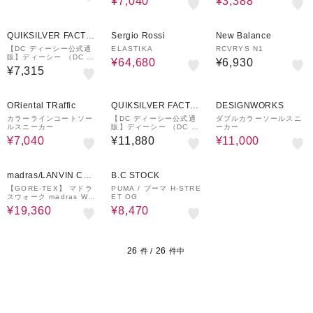
¥7,040
¥3,388
44%OFF
QUIKSILVER FACTO
Sergio Rossi
New Balance
RY OUTLET STORE
【DC ディーシー公式通
ELASTIKA
RCVRYS N1
販】ディーシー （DC S
¥64,680
¥6,930
HOES）【OUTLET】D
¥7,315
C SHOES MANTECA 4
メンズ フットウェア
20%OFF
50%OFF
ORiental TRaffic
QUIKSILVER FACTO
DESIGNWORKS
RY OUTLET STORE
カラーラインコートソー
【DC ディーシー公式通
ダブルカラーソールスニ
ルスニーカー
販】ディーシー （DC S
ーカー
HOES）【OUTLET】D
¥7,040
¥11,880
¥11,000
C Shoes NAVIGATOR
20%OFF
30%OFF
madras/LANVIN COL
B.C STOCK
LECTION
【GORE-TEX】 マドラ
PUMA / プーマ H-STRE
スウォーク madras Wal
ET OG
k ゴアテックス レザー
¥19,360
¥8,470
シリーズにバルカナイズ
風のスニーカータイプが
登場 レザーレースアップ
シューズ MWL1022S
26
26
件 /
件中