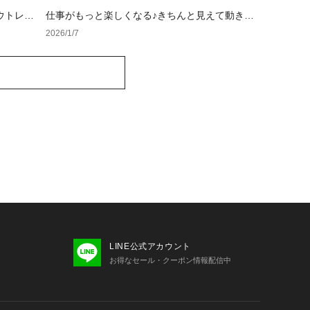
ウトレッ
仕事がもっと楽しくなる♪きちんと見えて動きや
すい冬のビジネスカジュアル
2026/1/7
LINE公式アカウント
お得なセール・クーポン情報配信中