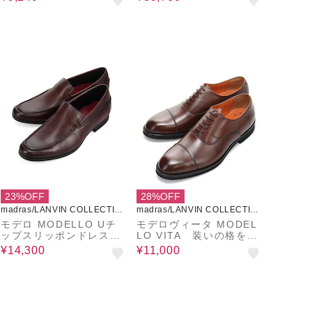
23%OFF
28%OFF
madras/LANVIN COLLECTIO
madras/LANVIN COLLECTIO
N
N
モデロ MODELLO Uチ
モデロヴィータ MODEL
ップスリッポンドレスシ
LO VITA 装いの格を上
ューズ DM7125X
げるストレートチップ・
¥14,300
¥11,000
ドレスシューズ VT870
1