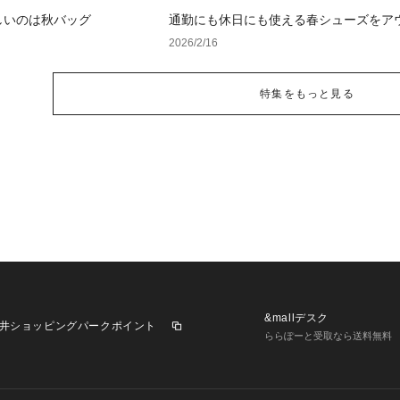
しいのは秋バッグ
通勤にも休日にも使える春シューズをア
トでGET！
2026/2/16
特集をもっと見る
&mallデスク
井ショッピングパークポイント
ららぽーと受取なら送料無料