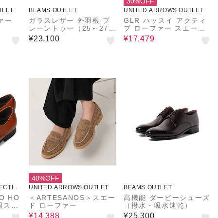
30%OFF
TLET
BEAMS OUTLET
UNITED ARROWS OUTLET
ァー
ガラスレザー 外羽根 プ
GLR ハッスイ アクティ
レーントゥー（25～27c
ブ ローファー スエード
m）
-撥水-
¥23,100
¥17,479
40%OFF
ECTIO
UNITED ARROWS OUTLET
BEAMS OUTLET
O HO
＜ARTESANOS＞スエー
高機能 ダービーシューズ
ド ローファー
（撥水・吸水速乾）
スシュ
¥14,388
¥25,300