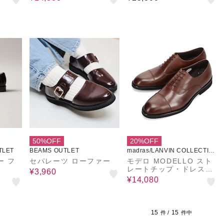
50%OFF
20%OFF
TLET
BEAMS OUTLET
madras/LANVIN COLLECTIO
N
ー フ
セパレーツ ローファー
モデロ MODELLO スト
レートチップ・ドレスシ
¥3,960
ューズ DM8701
¥14,080
15
15
件 /
件中