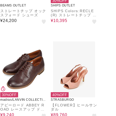
30%OFF
BEAMS OUTLET
SHIPS OUTLET
ストレートチップ オック
SHIPS Colors:RECLE
スフォード シューズ
(R) ストレートチップ シ
ューズ◇
¥24,200
¥10,395
30%OFF
40%OFF
madras/LANVIN COLLECTIO
STRASBURGO
N
アビーロード ABBEY R
【FLOWER】ヒールサン
OAD レースアップ ドレ
ダル
スシューズ AB8151
¥9,240
¥89,760