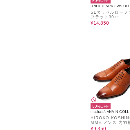
50%OFF
UNITED ARROWS OU
SLタッセルローフ
フラット30↓↑
¥14,850
50%OFF
madras/LANVIN COLL
N
HIROKO KOSHIN
MME メンズ 内羽根スト
レートチップドレ
¥9,350