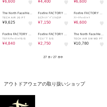
¥6,600
¥4,400
¥6,600
56%OFF
33%OFF
The North Face/Helly
Foxfire FACTORY OU
Foxfire FACTORY OU
Hansen
TLET
TLET
TECH AIR JG PT
SCｳｨﾝﾄﾞﾊﾟｽﾌﾙZIP
ｱｿｰﾄﾁｪｯｸｼｬﾂ
¥9,625
¥7,150
¥6,600
60%OFF
54%OFF
Foxfire FACTORY OU
Foxfire FACTORY OU
The North Face/Helly
TLET
TLET
Hansen
TSﾘﾈﾝﾁｪｯｸｼｬﾂS/S
TCﾑｼﾞT S/S
TECH AIR SW WD PT
¥4,840
¥2,750
¥10,780
27
27
件 /
件中
アウトドアウェアの取り扱いショップ