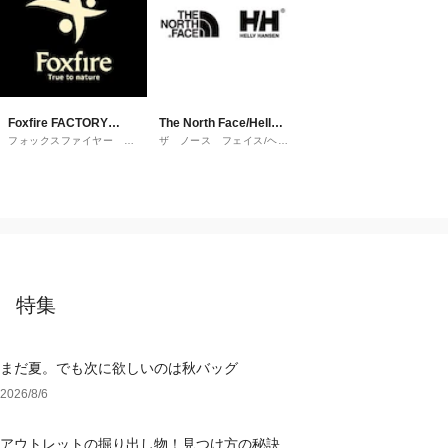
Foxfire FACTORY
The North Face/Helly
フォックスファイヤー ﾌｧ
ザ ノース フェイス/ヘリ
OUTLET
Hansen
ｸﾄﾘｰｱｳﾄﾚｯﾄ
ーハンセン
特集
まだ夏。でも次に欲しいのは秋バッグ
2026/8/6
アウトレットの掘り出し物！見つけ方の秘訣