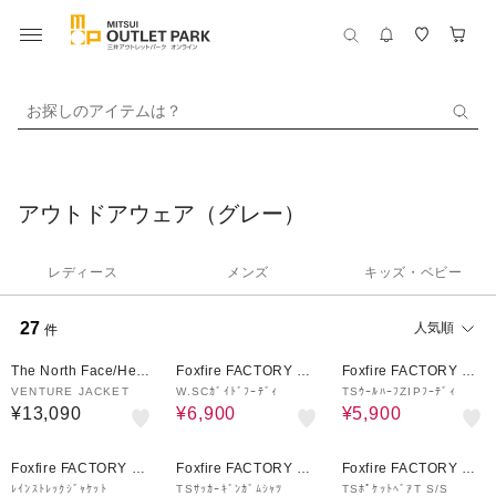
お探しのアイテムは？
アウトドアウェア（グレー）
レディース
メンズ
キッズ・ベビー
27
人気順
件
30%OFF
58%OFF
The North Face/Helly
Foxfire FACTORY OU
Foxfire FACTORY OU
Hansen
TLET
TLET
VENTURE JACKET
W.SCｶﾞｲﾄﾞﾌｰﾃﾞｨ
TSｳｰﾙﾊｰﾌZIPﾌｰﾃﾞｨ
¥13,090
¥6,900
¥5,900
6%OFF
54%OFF
60%OFF
Foxfire FACTORY OU
Foxfire FACTORY OU
Foxfire FACTORY OU
TLET
TLET
TLET
ﾚｲﾝｽﾄﾚｯｸｼﾞｬｹｯﾄ
TSｻｯｶｰｷﾞﾝｶﾞﾑｼｬﾂ
TSﾎﾟｹｯﾄﾍﾞｱT S/S