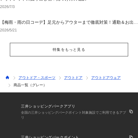
2026/7/3
【梅雨・雨の日コーデ】足元からアウターまで徹底対策！通勤＆お出か
けを乗り切る「大人の撥水・ウォッシャブル」特集
2026/5/21
特集をもっと見る
アウトドア・スポーツ
アウトドア
アウトドアウェア
商品一覧（グレー）
三井ショッピングパークアプリ
全国の三井ショッピングパークポイント対象施設でご利用できるアプ
リ
三井ショッピングパークポイント