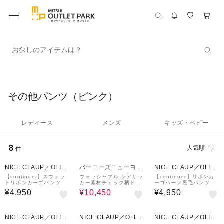
お探しのアイテムは？
その他パンツ（ピンク）
レディース
メンズ
キッズ・ベビー
8
人気順
件
50%OFF
NICE CLAUP／OLIV
バーニーズニューヨー
NICE CLAUP／OLIV
E des OLIVE
ク
E des OLIVE
【continuer】スウェッ
ウォッシャブル シアサッ
【continuer】リボンカ
トリボンカーゴパンツ
カー素材チェック柄ドロ
ーゴハーフ裏毛パンツ
ーストリングワイドパン
¥4,950
¥10,450
¥4,950
ツ
NICE CLAUP／OLIV
NICE CLAUP／OLIV
NICE CLAUP／OLIV