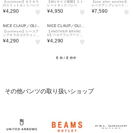
E des OLIVE
E des OLIVE
E des OLIVE
【continuer】キラキラ
【M/Lサイズ展開】スト
【one after another】
のスリットカットパンツ
レートタックパンツ
レースアップショートパ
ンツ
¥4,290
¥4,950
¥7,590
NICE CLAUP／OLIV
NICE CLAUP／OLIV
E des OLIVE
E des OLIVE
【continuer】レースア
【ANOTHER BRANC
ップキラロゴスウェット
H】ベロアフレアーイー
パンツ
ジパンツ
¥4,290
¥4,290
8
8
件 /
件中
その他パンツの取り扱いショップ