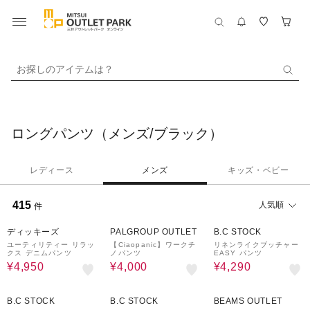
お探しのアイテムは？
ロングパンツ（メンズ/ブラック）
レディース
メンズ
キッズ・ベビー
415
人気順
件
50%OFF
59%OFF
40%OFF
ディッキーズ
PALGROUP OUTLET
B.C STOCK
ユーティリティー リラッ
【Ciaopanic】ワークチ
リネンライクブッチャー
クス デニムパンツ
ノパンツ
EASY パンツ
¥4,950
¥4,000
¥4,290
40%OFF
80%OFF
40%OFF
B.C STOCK
B.C STOCK
BEAMS OUTLET