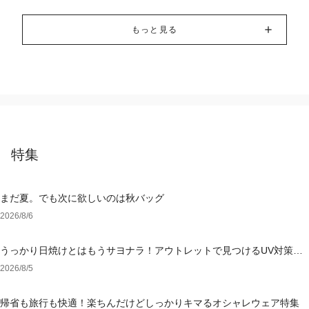
もっと見る
特集
まだ夏。でも次に欲しいのは秋バッグ
2026/8/6
うっかり日焼けとはもうサヨナラ！アウトレットで見つけるUV対策ウ
ェア
2026/8/5
帰省も旅行も快適！楽ちんだけどしっかりキマるオシャレウェア特集