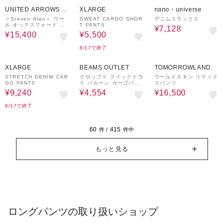
30%OFF
50%OFF
10%OFF
UNITED ARROWS O
XLARGE
nano・universe
UTLET
＜Steven Alan＞ ウー
SWEAT CARGO SHOR
デニムスラックス
ル オックスフォード ア
T PANTS
¥7,128
ウト ワンプリーツ スラ
¥15,400
¥5,500
ックス
8/17で終了
40%OFF
40%OFF
40%OFF
XLARGE
BEAMS OUTLET
TOMORROWLAND
STRETCH DENIM CAR
クロップド クイックドラ
ウールドスキン リラック
GO PANTS
イ バルーン カーゴパン
スパンツ
ツ（吸水速乾）
¥9,240
¥4,554
¥16,500
8/17で終了
60
415
件 /
件中
もっと見る
ロングパンツの取り扱いショップ