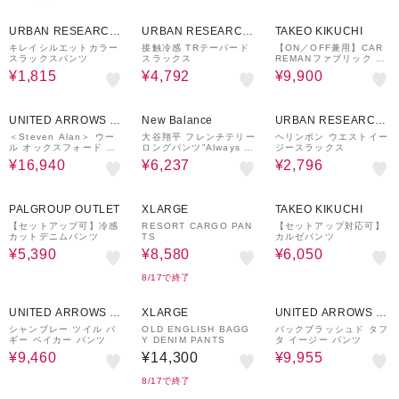
70%OFF
19%OFF
50%OFF
URBAN RESEARCH
URBAN RESEARCH
TAKEO KIKUCHI
ware house
ware house
キレイシルエットカラー
接触冷感 TRテーパード
【ON／OFF兼用】CAR
スラックスパンツ
スラックス
REMANファブリック ス
リムイージー スラックス
¥1,815
¥4,792
¥9,900
30%OFF
30%OFF
60%OFF
UNITED ARROWS O
New Balance
URBAN RESEARCH
UTLET
ware house
＜Steven Alan＞ ウー
大谷翔平 フレンチテリー
ヘリンボン ウエストイー
ル オックスフォード イ
ロングパンツ”Always on
ジースラックス
ン ツープリーツ ドレス
Logo￥"
¥16,940
¥6,237
¥2,796
トラウザーズ
18%OFF
40%OFF
50%OFF
PALGROUP OUTLET
XLARGE
TAKEO KIKUCHI
【セットアップ可】冷感
RESORT CARGO PAN
【セットアップ対応可】
カットデニムパンツ
TS
カルゼパンツ
¥5,390
¥8,580
¥6,050
8/17で終了
50%OFF
50%OFF
UNITED ARROWS O
XLARGE
UNITED ARROWS O
UTLET
UTLET
シャンブレー ツイル バ
OLD ENGLISH BAGG
バックブラッシュド タフ
ギー ベイカー パンツ
Y DENIM PANTS
タ イージー パンツ
¥9,460
¥14,300
¥9,955
8/17で終了