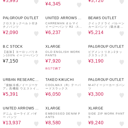
¥5,995
¥5,720
¥4,345
68%OFF
30%OFF
40%OFF
PALGROUP OUTLET
UNITED ARROWS O
BEAMS OUTLET
UTLET
クロスタックベルト付き
CARREMAN オルマイ
クイックドライ バルーン
チノパンツ
イージーパンツ R2 -スト
カーゴパンツ（吸水速
レッチ-
乾）
¥2,090
¥6,237
¥5,214
40%OFF
51%OFF
B.C STOCK
XLARGE
PALGROUP OUTLET
【追加】ヨーロッパリネ
OLD ENGLISH WORK
ピグメントリネン2タッ
ン100% イージーパンツ
PANTS
クスラックス
¥7,150
¥7,920
¥3,190
8/17で終了
9%OFF
50%OFF
50%OFF
URBAN RESEARCH
TAKEO KIKUCHI
PALGROUP OUTLET
ware house
『接触冷感／イージーケ
COOLMAX（R）テーパ
M-47イージーカーゴパン
ア』高機能 ウエストイー
ードスラックス
ツ
ジーポリカーゴパンツ
¥5,391
¥6,050
¥3,300
30%OFF
40%OFF
40%OFF
UNITED ARROWS O
XLARGE
XLARGE
UTLET
デニム ローライズ バギ
EMBOSSED DENIM P
SIDE ZIP WORK PANT
ー パンツ
ANTS
S
¥13,937
¥8,580
¥9,240