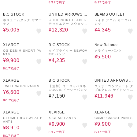
8/17で終了
8/17で終了
30%OFF
30%OFF
50%OFF
B.C STOCK
UNITED ARROWS O
BEAMS OUTLET
UTLET
ボリュームタック サマー
＜THE NORTH FACE＞
ワイド デニム カーゴパ
チノ
テックエアー スウェット
ンツ
パンツ
¥5,005
¥12,320
¥4,345
10%OFF
30%OFF
50%OFF
XLARGE
B.C STOCK
New Balance
OG DENIM SHORT PA
タイプライター NEWOV
クライマーパンツ
NTS
ER パンツ
¥5,500
¥9,900
¥4,235
8/17で終了
50%OFF
40%OFF
XLARGE
B.C STOCK
UNITED ARROWS O
UTLET
TWILL WORK PANTS
【追加】ヨーロッパリネ
ウェザーコンフォート ダ
ン100% イージーパンツ
ブルクロス サイドシャー
¥6,600
リング 1プリーツ スラッ
¥7,150
¥11,946
クス ‐防しわ・撥水・2W
8/17で終了
AYストレッチ‐
40%OFF
40%OFF
40%OFF
XLARGE
XLARGE
XLARGE
GEOMETRIC SWEAT P
X GEAR PANTS
CAMO CARGO PANTS
ANTS
¥9,900
¥9,900
¥8,910
8/17で終了
8/17で終了
8/17で終了