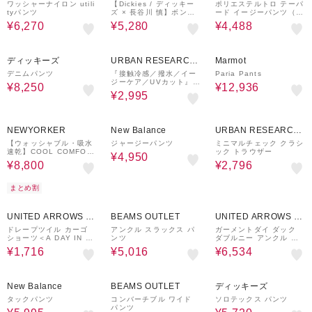
ワッシャーナイロン utili
【Dickies / ディッキー
ポリエステルトロ テーパ
tyパンツ
ズ × 長谷川 慎】ボンデ
ード イージーパンツ（吸
ージ ワーク パンツ
水速乾）
¥6,270
¥5,280
¥4,488
50%OFF
49%OFF
30%OFF
ディッキーズ
URBAN RESEARCH
Marmot
ware house
デニムパンツ
『接触冷感／撥水／イー
Paria Pants
ジーケア／UVカット』タ
¥8,250
¥12,936
スランナイロンイージー
¥2,995
ジョグパンツ
50%OFF
50%OFF
60%OFF
NEWYORKER
New Balance
URBAN RESEARCH
ware house
【ウォッシャブル・吸水
ジャージーパンツ
ミニマルチェック クラシ
速乾】COOL COMFOR
ック トラウザー
¥4,950
T ストレッチトリコット
¥8,800
¥2,796
サイドシャーリングパン
ツ
まとめ割
70%OFF
40%OFF
70%OFF
UNITED ARROWS O
BEAMS OUTLET
UNITED ARROWS O
UTLET
UTLET
ドレープツイル カーゴ
アンクル スラックス パ
ガーメントダイ ダック
ショーツ＜A DAY IN TH
ンツ
ダブルニー アンクル パ
E LIFE＞
ンツ
¥1,716
¥5,016
¥6,534
50%OFF
50%OFF
63%OFF
New Balance
BEAMS OUTLET
ディッキーズ
タックパンツ
コンバーチブル ワイド
ソロテックス パンツ
パンツ