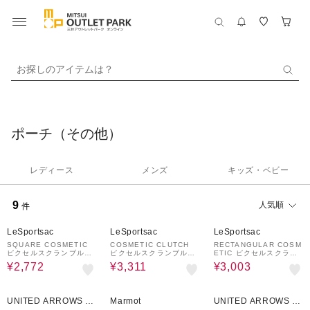
お探しのアイテムは？
ポーチ（その他）
レディース
メンズ
キッズ・ベビー
9
人気順
件
30%OFF
30%OFF
30%OFF
LeSportsac
LeSportsac
LeSportsac
SQUARE COSMETIC
COSMETIC CLUTCH
RECTANGULAR COSM
ピクセルスクランブルチ
ピクセルスクランブルチ
ETIC ピクセルスクラン
ェック
ェック
ブルチェック
¥2,772
¥3,311
¥3,003
30%OFF
20%OFF
30%OFF
UNITED ARROWS O
Marmot
UNITED ARROWS O