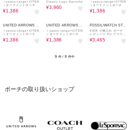
UTLET
UTLET
＜yasuo-range×CITEN
Classic Logo Sacoche
＜yasuo-range×CITEN
＞オーナメントポーチ
＞オーナメントポーチ
¥3,960
¥1,386
¥1,386
30%OFF
30%OFF
70%OFF
UNITED ARROWS O
UNITED ARROWS O
FOSSIL/WATCH STAT
UTLET
UTLET
ION INTERNATIONAL
＜yasuo-range×CITEN
＜yasuo-range×CITEN
KIER 小物入れ ポーチ
＞オーナメントポーチ
＞オーナメントポーチ
レディース PU ブラウン
SLG1522558
¥1,386
¥1,386
¥3,465
9
9
件 /
件中
ポーチの取り扱いショップ