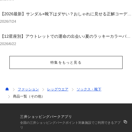
【2026最新】サンダル×靴下はダサい？おしゃれに見せる正解コーデと
選び方【レディース・メンズ】
2026/7/24
【12星座別】アウトレットでの運命の出会い♪夏のラッキーカラーバッ
グ＆小物
2026/6/22
特集をもっと見る
ファッション
レッグウエア
ソックス・靴下
商品一覧（その他）
三井ショッピングパークアプリ
全国の三井ショッピングパークポイント対象施設でご利用できるアプ
リ