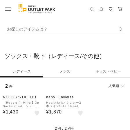
お探しのアイテムは？
ソックス・靴下（レディース/その他）
レディース
メンズ
キッズ・ベビー
2
人気順
件
NOLLEY'S OUTLET
nano・universe
【Robert P. Miller】3p
Healthknit／シンカー2
Socks short ショート
本ラインSOX 3足set
丈ソックス
¥1,430
¥1,870
2
2
件 /
件中