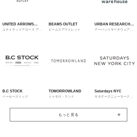
UNITED ARROWS
BEAMS OUTLET
URBAN RESEARCH
ユナイテッドアローズ アウ
ビームスアウトレット
アーバンリサーチウェアハ
OUTLET
ware house
トレット
ウス
B.C STOCK
TOMORROWLAND
Saturdays NYC
ベーセーストック
トゥモロ－ランド
サタデーズニューヨークシ
ティ
もっと見る