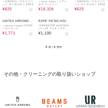
UTLET
UTLET
UTLET
＜6(ROKU)＞アルファベ
＜hazy tokyo＞シアー
＜6(ROKU)＞アルファベ
ット キーホルダー 25SS
ボディースーツ
ット キーホルダー 25SS
¥825
¥18,326
¥825
30%OFF
UNITED ARROWS O
ROPE' PICNIC/VIS/J
UTLET
UNRED
＜yasuo-range×CITEN
【MONSTER HUNTER×
＞ガーランド
j.n.r.d】マスキングテー
プ
¥1,771
¥1,100
8
8
件 /
件中
その他・クリーニングの取り扱いショップ