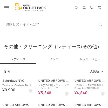
お探しのアイテムは？
その他・クリーニング（レディース/その他）
レディース
メンズ
キッズ・ベビー
8
人気順
件
40%OFF
50%OFF
Saturdays NYC
UNITED ARROWS O
UNITED ARROWS O
UTLET
UTLET
Tenkara Cruiser Deck
＜6(ROKU)＞チェックプ
【別注】＜FAITH MILL
リント スカーフ
S for 6＞THERMAL HE
¥9,900
NRY PULLOVER TOP/
¥5,346
¥4,840
トップス
50%OFF
30%OFF
50%OFF
UNITED ARROWS O
UNITED ARROWS O
UNITED ARROWS O