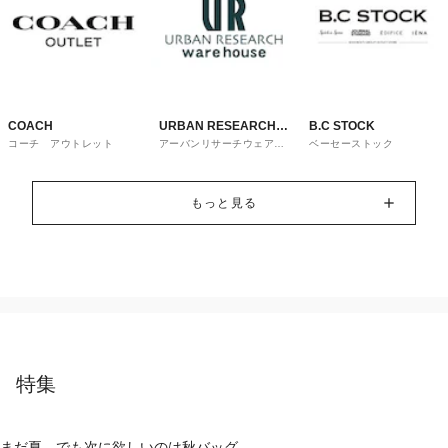
COACH
URBAN RESEARCH
B.C STOCK
コーチ アウトレット
アーバンリサーチウェアハ
ベーセーストック
ware house
ウス
もっと見る
特集
まだ夏。でも次に欲しいのは秋バッグ