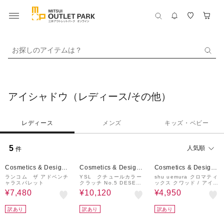
お探しのアイテムは？
アイシャドウ（レディース/その他）
レディース
メンズ
キッズ・ベビー
5
人気順
件
38%OFF
31%OFF
30%OFF
Cosmetics & Designe
Cosmetics & Designe
Cosmetics & Designe
r Fragrances
r Fragrances
r Fragrances
ランコム ザ アドベンチ
YSL クチュールカラー
shu uemura クロマティ
ャラスパレット
クラッチ No.5 DESERT
ックス クワッド / アイス
NUDE (アイシャドウ/チ
カルプト サマー マツリ
¥7,480
¥10,120
¥4,950
ークカラー)
訳あり
訳あり
訳あり
36%OFF
36%OFF