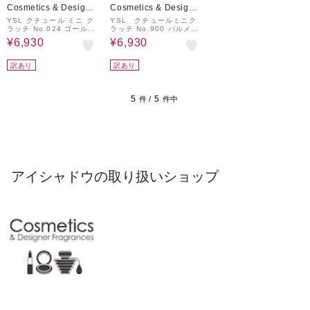
Cosmetics & Designe
Cosmetics & Designe
r Fragrances
r Fragrances
YSL クチュール ミニ ク
YSL クチュールミニク
ラッチ No.024 ゴールデ
ラッチ No.900 パルメリ
ンレース＜コレクター＞
ーズ スカイズ (限定色)
¥6,930
¥6,930
訳あり
訳あり
5
5
件 /
件中
アイシャドウの取り扱いショップ