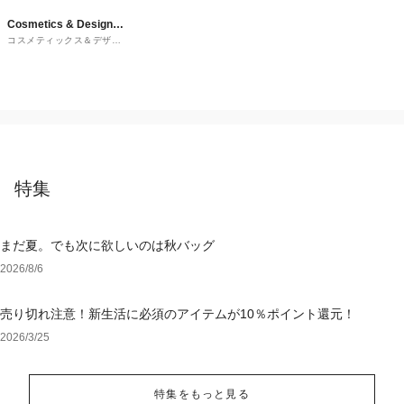
Cosmetics & Designer
コスメティックス＆デザイ
Fragrances
ナーフレグランス
特集
まだ夏。でも次に欲しいのは秋バッグ
2026/8/6
売り切れ注意！新生活に必須のアイテムが10％ポイント還元！
2026/3/25
特集をもっと見る