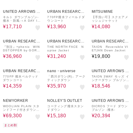
30%OFF
65%OFF
46%OFF
UNITED ARROWS O
URBAN RESEARCH
MITSUMINE
UTLET
ware house
キルト ダウンブルゾン-
770FP撥水フィールドダ
【手洗い可】スクエアメ
撥水・防風-＜A DAY IN
ウンコート
ッシュジャケット
THE LIFE＞
¥17,710
¥13,960
¥14,080
20%OFF
20%OFF
URBAN RESEARCH
URBAN RESEARCH
URBAN RESEARCH
ware house
ware house
ware house
『別注』+phenix WIN
THE NORTH FACE N
TAION Reversible VI
DSTOPPER by GORE-
uptse Jacket
ETJAN Down Jacket
TEX LABS ダウンコー
¥36,960
¥31,240
¥19,800
ト
60%OFF
40%OFF
40%OFF
URBAN RESEARCH
nano・universe
UNITED ARROWS O
ware house
UTLET
770FP 撥水ベルテッド
「西川ダウン(R)」アーク
TAION 3WAY モッズ イ
ダウンコート
ティックダウン
ンナーダウン ブルゾン -
撥水・防風-
¥14,359
¥35,970
¥18,546
30%OFF
40%OFF
40%OFF
NEWYORKER
NOLLEY'S OUTLET
UNITED ARROWS O
UTLET
WOOLIAN PLAIN スタ
コーティング撥水スタン
DICROS フード ダウン
ンドフード付きダウンア
ドダウン
ブルゾン -撥水-
ウター
¥69,300
¥15,180
¥20,394
まとめ割
30%OFF
60%OFF
46%OFF