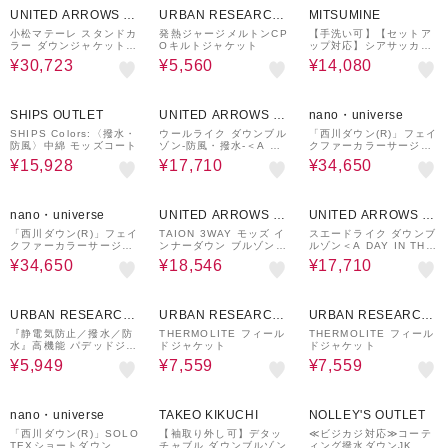
UNITED ARROWS O
URBAN RESEARCH
MITSUMINE
UTLET
ware house
小松マテーレ スタンドカ
発熱ジャージメルトンCP
【手洗い可】【セットア
ラー ダウンジャケット 7
Oキルトジャケット
ップ対応】シアサッカー
00FP 撥水機能
ジャケット
¥30,723
¥5,560
¥14,080
20%OFF
30%OFF
50%OFF
SHIPS OUTLET
UNITED ARROWS O
nano・universe
UTLET
SHIPS Colors:〈撥水・
ウールライク ダウンブル
「西川ダウン(R)」フェイ
防風〉中綿 モッズコート
ゾン-防風・撥水-＜A DA
クファーカラーサージロ
Y IN THE LIFE＞
ングダウン
¥15,928
¥17,710
¥34,650
50%OFF
40%OFF
30%OFF
nano・universe
UNITED ARROWS O
UNITED ARROWS O
UTLET
UTLET
「西川ダウン(R)」フェイ
TAION 3WAY モッズ イ
スエードライク ダウンブ
クファーカラーサージロ
ンナーダウン ブルゾン -
ルゾン＜A DAY IN THE
ングダウン
撥水・防風-
LIFE＞
¥34,650
¥18,546
¥17,710
50%OFF
60%OFF
60%OFF
URBAN RESEARCH
URBAN RESEARCH
URBAN RESEARCH
ware house
ware house
ware house
『静電気防止／撥水／防
THERMOLITE フィール
THERMOLITE フィール
水』高機能 パデッドジャ
ドジャケット
ドジャケット
ケット
¥5,949
¥7,559
¥7,559
40%OFF
50%OFF
20%OFF
nano・universe
TAKEO KIKUCHI
NOLLEY'S OUTLET
「西川ダウン(R)」SOLO
【袖取り外し可】デタッ
≪ビジカジ対応≫コーテ
TEXショートダウン
チャブル ダウンブルゾン
ィング撥水ダウンJK