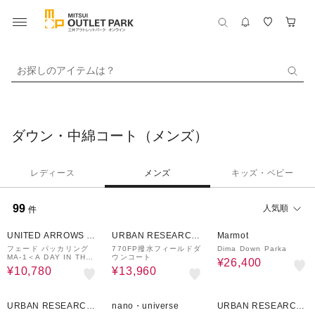
お探しのアイテムは？
ダウン・中綿コート（メンズ）
レディース
メンズ
キッズ・ベビー
99
人気順
件
30%OFF
65%OFF
40%OFF
UNITED ARROWS O
URBAN RESEARCH
Marmot
UTLET
ware house
フェード パッカリング
770FP撥水フィールドダ
Dima Down Parka
MA-1＜A DAY IN THE
ウンコート
¥26,400
LIFE＞
¥10,780
¥13,960
60%OFF
50%OFF
50%OFF
URBAN RESEARCH
nano・universe
URBAN RESEARCH