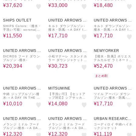
¥37,620
¥33,000
¥18,480
30%OFF
30%OFF
30%OFF
SHIPS OUTLET
UNITED ARROWS O
UNITED ARROWS O
UTLET
UTLET
SHIPS Colors:〈撥水・
キルト ダウンブルゾン-
キルト ダウンブルゾン-
手洗い可能〉sorona(R)
撥水・防風-＜A DAY IN
撥水・防風-＜A DAY IN
中綿 キルティング フー
THE LIFE＞
THE LIFE＞
¥11,550
¥17,710
¥17,710
ドコート
40%OFF
30%OFF
10%OFF
UNITED ARROWS O
UNITED ARROWS O
NEWYORKER
UTLET
UTLET
DICROS フード ダウン
小松マテーレ スタンドカ
【撥水・防風】ポリエス
ブルゾン -撥水-
ラー ダウンジャケット 7
テルカルゼ ラミネート
00FP 撥水機能
シティーフィールドダウ
¥20,394
¥30,723
¥52,470
ンアウター
まとめ割
30%OFF
46%OFF
30%OFF
UNITED ARROWS O
MITSUMINE
UNITED ARROWS O
UTLET
UTLET
中綿 ジップブルゾン-撥
【手洗い可】【セットア
ツイル アーバン ダウン
水-＜A DAY IN THE LI
ップ対応】シアサッカー
ブルゾン-撥水・防風-＜A
FE＞
ジャケット
DAY IN THE LIFE＞
¥10,010
¥14,080
¥17,710
30%OFF
30%OFF
20%OFF
UNITED ARROWS O
UNITED ARROWS O
URBAN RESEARCH
UTLET
UTLET
ware house
メランジ ミドル フード
メランジ ミドル フード
コーディロイ 中綿ハイネ
ブルゾン-撥水-＜A DAY
ブルゾン-撥水-＜A DAY
ックジャケット
IN THE LIFE＞
IN THE LIFE＞
¥12,320
¥12,320
¥11,119