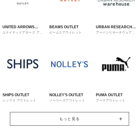
UNITED ARROWS
BEAMS OUTLET
URBAN RESEARCH
ユナイテッドアローズ アウ
ビームスアウトレット
アーバンリサーチウェアハ
OUTLET
ware house
トレット
ウス
SHIPS OUTLET
NOLLEY'S OUTLET
PUMA OUTLET
シップス アウトレット
ノーリーズアウトレット
プーマアウトレット
もっと見る