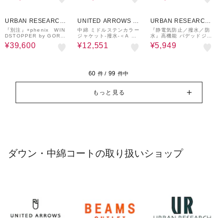
10%OFF
30%OFF
50%OFF
URBAN RESEARCH
UNITED ARROWS O
URBAN RESEARCH
ware house
UTLET
ware house
『別注』+phenix WIN
中綿 ミドルステンカラー
『静電気防止／撥水／防
DSTOPPER by GORE-
ジャケット-撥水-＜A DA
水』高機能 パデッドジャ
TEX LABSスタンドダウ
Y IN THE LIFE＞
ケット
¥39,600
¥12,551
¥5,949
ンコート
60
99
件 /
件中
もっと見る
ダウン・中綿コートの取り扱いショップ