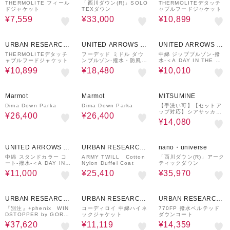
ware house
ware house
THERMOLITE フィール
「西川ダウン(R)」SOLO
THERMOLITEデタッチ
ドジャケット
TEXダウン
ャブルフードジャケット
¥7,559
¥33,000
¥10,899
50%OFF
30%OFF
30%OFF
URBAN RESEARCH
UNITED ARROWS O
UNITED ARROWS O
ware house
UTLET
UTLET
THERMOLITEデタッチ
フーデッド ミドル ダウ
中綿 ジップブルゾン-撥
ャブルフードジャケット
ンブルゾン-撥水・防風-
水-＜A DAY IN THE LI
＜A DAY IN THE LIFE
FE＞
¥10,899
¥18,480
¥10,010
＞
40%OFF
40%OFF
46%OFF
Marmot
Marmot
MITSUMINE
Dima Down Parka
Dima Down Parka
【手洗い可】【セットア
ップ対応】シアサッカー
¥26,400
¥26,400
ジャケット
¥14,080
50%OFF
30%OFF
40%OFF
UNITED ARROWS O
URBAN RESEARCH
nano・universe
UTLET
ware house
中綿 スタンドカラー コ
ARMY TWILL Cotton
「西川ダウン(R)」アーク
ート-撥水-＜A DAY IN T
Nylon Duffel Coat
ティックダウン
HE LIFE＞
¥11,000
¥25,410
¥35,970
10%OFF
20%OFF
60%OFF
URBAN RESEARCH
URBAN RESEARCH
URBAN RESEARCH
ware house
ware house
ware house
『別注』+phenix WIN
コーディロイ 中綿ハイネ
770FP 撥水ベルテッド
DSTOPPER by GORE-
ックジャケット
ダウンコート
TEX LABS ダウンジャ
¥37,620
¥11,119
¥14,359
ケット